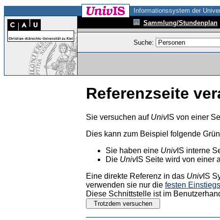
Informationssystem der Univer
Sammlung/Stundenplan
Suche:
Referenzseite ver
Sie versuchen auf
Univ
IS von einer Se
Dies kann zum Beispiel folgende Grü
Sie haben eine
Univ
IS interne S
Die
Univ
IS Seite wird von einer 
Eine direkte Referenz in das
Univ
IS S
verwenden sie nur die
festen Einstieg
Diese Schnittstelle ist im Benutzerhan