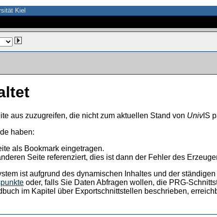
sität Kiel
altet
ite aus zuzugreifen, die nicht zum aktuellen Stand von
Univ
IS p
nde haben:
eite als Bookmark eingetragen.
anderen Seite referenziert, dies ist dann der Fehler des Erzeuger
ystem ist aufgrund des dynamischen Inhaltes und der ständigen Ak
spunkte
oder, falls Sie Daten Abfragen wollen, die PRG-Schnittst
dbuch im Kapitel über Exportschnittstellen beschrieben, erreic