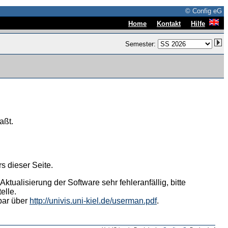
© Config eG
|
|
Home
Kontakt
Hilfe
Semester:
aßt.
s dieser Seite.
tualisierung der Software sehr fehleranfällig, bitte
elle.
hbar über
http://univis.uni-kiel.de/userman.pdf
.