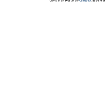
UnivIS ist ein Produkt der
Config eG
, Buckenhof