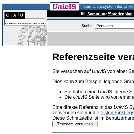
Informationssystem der Univer
Sammlung/Stundenplan
Suche:
Referenzseite ver
Sie versuchen auf
Univ
IS von einer Se
Dies kann zum Beispiel folgende Grü
Sie haben eine
Univ
IS interne S
Die
Univ
IS Seite wird von einer 
Eine direkte Referenz in das
Univ
IS S
verwenden sie nur die
festen Einstieg
Diese Schnittstelle ist im Benutzerhan