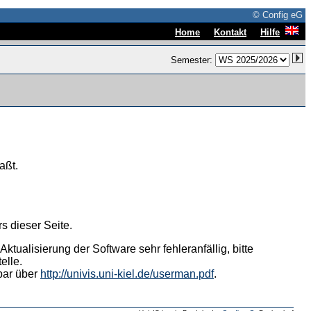
© Config eG
|
|
Home
Kontakt
Hilfe
Semester:
aßt.
s dieser Seite.
tualisierung der Software sehr fehleranfällig, bitte
elle.
hbar über
http://univis.uni-kiel.de/userman.pdf
.