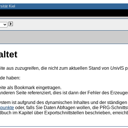
sität Kiel
altet
ite aus zuzugreifen, die nicht zum aktuellen Stand von
Univ
IS p
nde haben:
eite als Bookmark eingetragen.
anderen Seite referenziert, dies ist dann der Fehler des Erzeuger
ystem ist aufgrund des dynamischen Inhaltes und der ständigen Ak
spunkte
oder, falls Sie Daten Abfragen wollen, die PRG-Schnittst
dbuch im Kapitel über Exportschnittstellen beschrieben, erreic