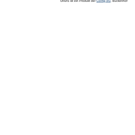
UnivIS ist ein Produkt der
Config eG
, Buckenhof