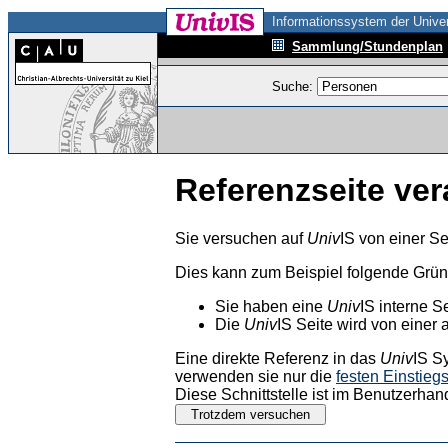
Informationssystem der Univer
Sammlung/Stundenplan
Suche:
Referenzseite ver
Sie versuchen auf
Univ
IS von einer Se
Dies kann zum Beispiel folgende Grü
Sie haben eine
Univ
IS interne S
Die
Univ
IS Seite wird von einer 
Eine direkte Referenz in das
Univ
IS S
verwenden sie nur die
festen Einstieg
Diese Schnittstelle ist im Benutzerhan