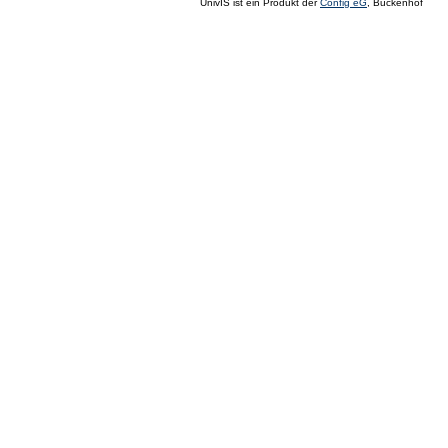
UnivIS ist ein Produkt der
Config eG
, Buckenhof