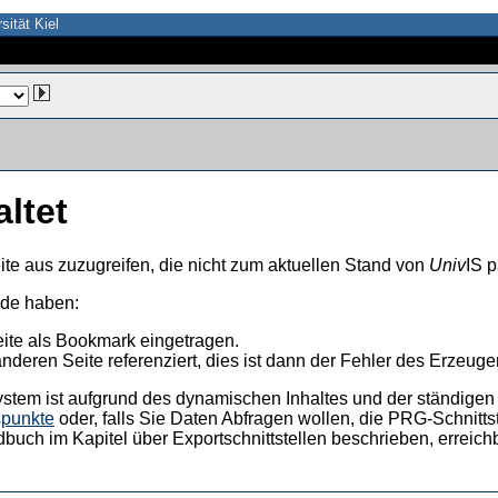
sität Kiel
altet
ite aus zuzugreifen, die nicht zum aktuellen Stand von
Univ
IS p
nde haben:
eite als Bookmark eingetragen.
anderen Seite referenziert, dies ist dann der Fehler des Erzeuger
ystem ist aufgrund des dynamischen Inhaltes und der ständigen Ak
spunkte
oder, falls Sie Daten Abfragen wollen, die PRG-Schnittst
dbuch im Kapitel über Exportschnittstellen beschrieben, erreic