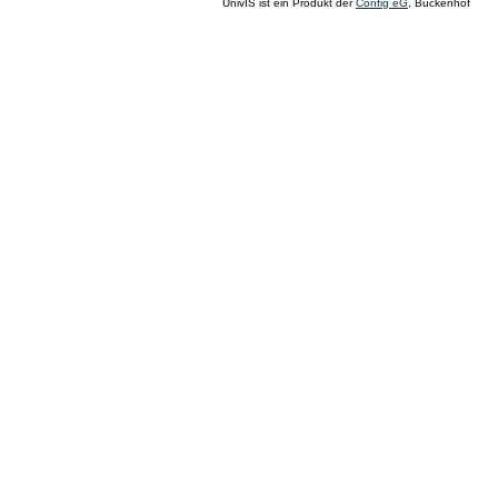
UnivIS ist ein Produkt der
Config eG
, Buckenhof