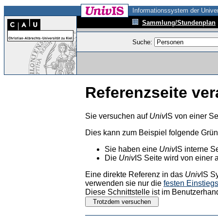
Informationssystem der Univer
Sammlung/Stundenplan
Suche:
Referenzseite ver
Sie versuchen auf
Univ
IS von einer Se
Dies kann zum Beispiel folgende Grü
Sie haben eine
Univ
IS interne S
Die
Univ
IS Seite wird von einer 
Eine direkte Referenz in das
Univ
IS S
verwenden sie nur die
festen Einstieg
Diese Schnittstelle ist im Benutzerhan