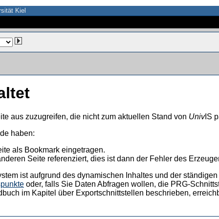
sität Kiel
altet
ite aus zuzugreifen, die nicht zum aktuellen Stand von
Univ
IS p
nde haben:
eite als Bookmark eingetragen.
anderen Seite referenziert, dies ist dann der Fehler des Erzeuger
ystem ist aufgrund des dynamischen Inhaltes und der ständigen Ak
spunkte
oder, falls Sie Daten Abfragen wollen, die PRG-Schnittst
dbuch im Kapitel über Exportschnittstellen beschrieben, erreic