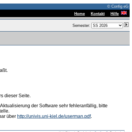
© Config eG
|
|
Home
Kontakt
Hilfe
Semester:
aßt.
s dieser Seite.
tualisierung der Software sehr fehleranfällig, bitte
elle.
hbar über
http://univis.uni-kiel.de/userman.pdf
.