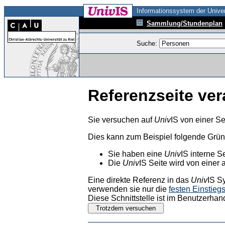
Informationssystem der Univer
Sammlung/Stundenplan
Suche:
Referenzseite ver
Sie versuchen auf
Univ
IS von einer Se
Dies kann zum Beispiel folgende Grü
Sie haben eine
Univ
IS interne S
Die
Univ
IS Seite wird von einer 
Eine direkte Referenz in das
Univ
IS S
verwenden sie nur die
festen Einstieg
Diese Schnittstelle ist im Benutzerhan