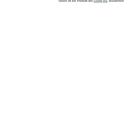
UnivIS ist ein Produkt der
Config eG
, Buckenhof