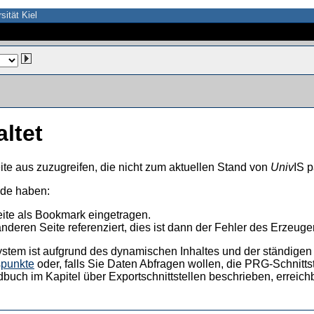
sität Kiel
altet
ite aus zuzugreifen, die nicht zum aktuellen Stand von
Univ
IS p
nde haben:
eite als Bookmark eingetragen.
anderen Seite referenziert, dies ist dann der Fehler des Erzeuger
ystem ist aufgrund des dynamischen Inhaltes und der ständigen Ak
spunkte
oder, falls Sie Daten Abfragen wollen, die PRG-Schnittst
dbuch im Kapitel über Exportschnittstellen beschrieben, erreic