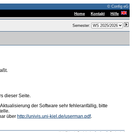
© Config eG
|
|
Home
Kontakt
Hilfe
Semester:
aßt.
s dieser Seite.
tualisierung der Software sehr fehleranfällig, bitte
elle.
hbar über
http://univis.uni-kiel.de/userman.pdf
.