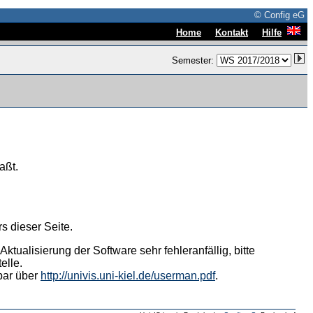
© Config eG
|
|
Home
Kontakt
Hilfe
Semester:
aßt.
s dieser Seite.
tualisierung der Software sehr fehleranfällig, bitte
elle.
hbar über
http://univis.uni-kiel.de/userman.pdf
.