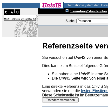
Informationssystem der Univer
Sammlung/Stundenplan
Suche:
Referenzseite ver
Sie versuchen auf
Univ
IS von einer Se
Dies kann zum Beispiel folgende Grü
Sie haben eine
Univ
IS interne S
Die
Univ
IS Seite wird von einer 
Eine direkte Referenz in das
Univ
IS S
verwenden sie nur die
festen Einstieg
Diese Schnittstelle ist im Benutzerhan