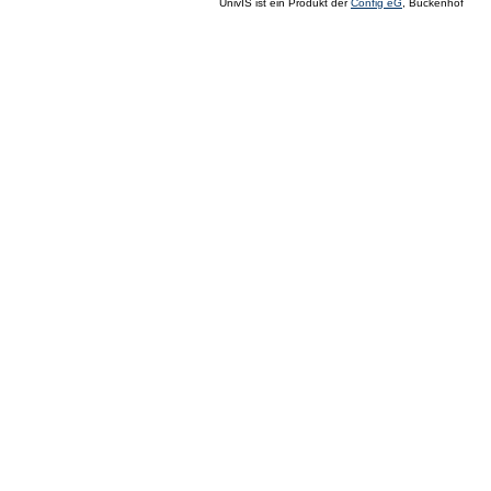
UnivIS ist ein Produkt der
Config eG
, Buckenhof