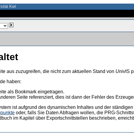
sität Kiel
altet
ite aus zuzugreifen, die nicht zum aktuellen Stand von
Univ
IS p
nde haben:
eite als Bookmark eingetragen.
anderen Seite referenziert, dies ist dann der Fehler des Erzeuger
ystem ist aufgrund des dynamischen Inhaltes und der ständigen Ak
spunkte
oder, falls Sie Daten Abfragen wollen, die PRG-Schnittst
dbuch im Kapitel über Exportschnittstellen beschrieben, erreic