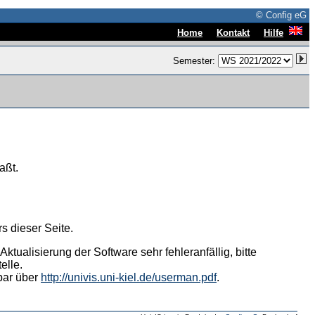
© Config eG
|
|
Home
Kontakt
Hilfe
Semester:
aßt.
s dieser Seite.
tualisierung der Software sehr fehleranfällig, bitte
elle.
hbar über
http://univis.uni-kiel.de/userman.pdf
.