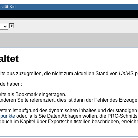
sität Kiel
altet
ite aus zuzugreifen, die nicht zum aktuellen Stand von
Univ
IS p
nde haben:
eite als Bookmark eingetragen.
anderen Seite referenziert, dies ist dann der Fehler des Erzeuger
ystem ist aufgrund des dynamischen Inhaltes und der ständigen Ak
spunkte
oder, falls Sie Daten Abfragen wollen, die PRG-Schnittst
dbuch im Kapitel über Exportschnittstellen beschrieben, erreic