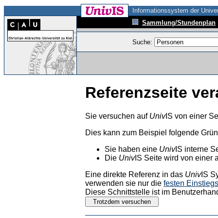
Informationssystem der Univer
Sammlung/Stundenplan
Suche:
Referenzseite ver
Sie versuchen auf
Univ
IS von einer Se
Dies kann zum Beispiel folgende Grü
Sie haben eine
Univ
IS interne S
Die
Univ
IS Seite wird von einer 
Eine direkte Referenz in das
Univ
IS S
verwenden sie nur die
festen Einstieg
Diese Schnittstelle ist im Benutzerhan