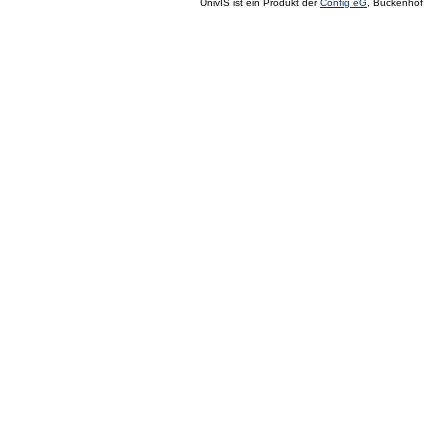
UnivIS ist ein Produkt der
Config eG
, Buckenhof