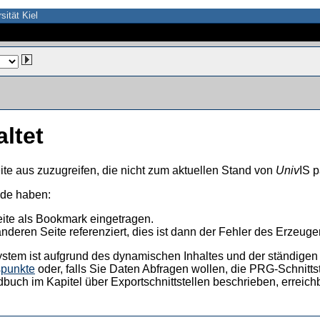
sität Kiel
altet
ite aus zuzugreifen, die nicht zum aktuellen Stand von
Univ
IS p
nde haben:
eite als Bookmark eingetragen.
anderen Seite referenziert, dies ist dann der Fehler des Erzeuger
ystem ist aufgrund des dynamischen Inhaltes und der ständigen Ak
spunkte
oder, falls Sie Daten Abfragen wollen, die PRG-Schnittst
dbuch im Kapitel über Exportschnittstellen beschrieben, erreic