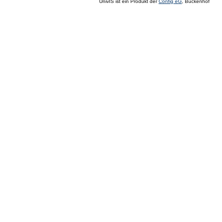
UnivIS ist ein Produkt der
Config eG
, Buckenhof