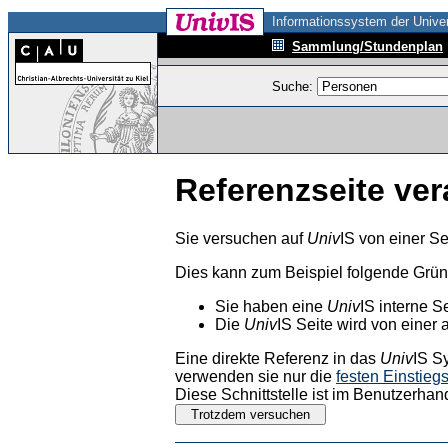
Informationssystem der Univer
Sammlung/Stundenplan
Suche:
Referenzseite ver
Sie versuchen auf
Univ
IS von einer Se
Dies kann zum Beispiel folgende Grü
Sie haben eine
Univ
IS interne S
Die
Univ
IS Seite wird von einer 
Eine direkte Referenz in das
Univ
IS S
verwenden sie nur die
festen Einstieg
Diese Schnittstelle ist im Benutzerhan