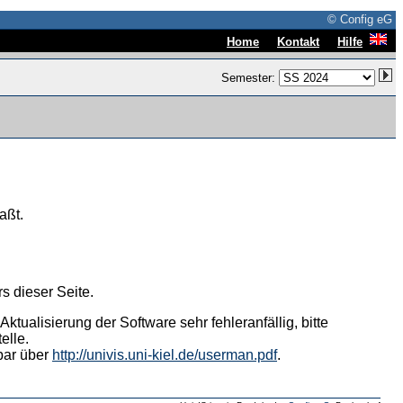
© Config eG
|
|
Home
Kontakt
Hilfe
Semester:
aßt.
s dieser Seite.
tualisierung der Software sehr fehleranfällig, bitte
elle.
hbar über
http://univis.uni-kiel.de/userman.pdf
.