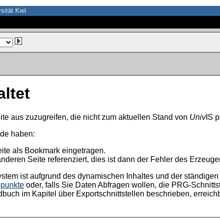
sität Kiel
altet
ite aus zuzugreifen, die nicht zum aktuellen Stand von
Univ
IS p
nde haben:
eite als Bookmark eingetragen.
anderen Seite referenziert, dies ist dann der Fehler des Erzeuger
ystem ist aufgrund des dynamischen Inhaltes und der ständigen Ak
spunkte
oder, falls Sie Daten Abfragen wollen, die PRG-Schnittst
dbuch im Kapitel über Exportschnittstellen beschrieben, erreic