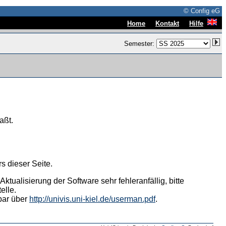
© Config eG
|
|
Home
Kontakt
Hilfe
Semester:
aßt.
s dieser Seite.
tualisierung der Software sehr fehleranfällig, bitte
elle.
hbar über
http://univis.uni-kiel.de/userman.pdf
.