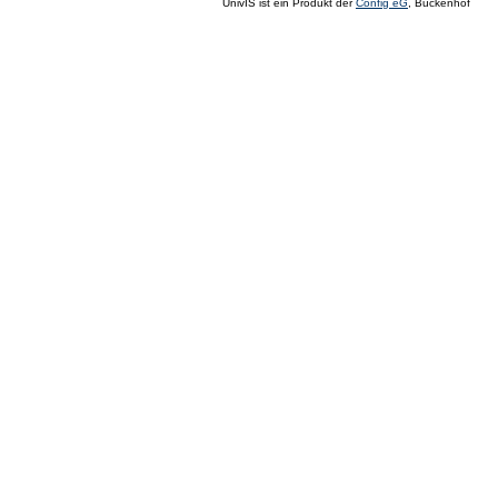
UnivIS ist ein Produkt der
Config eG
, Buckenhof