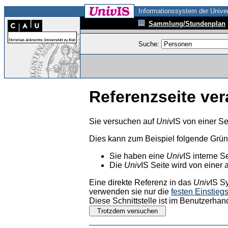
Informationssystem der Univer
Sammlung/Stundenplan
Suche:
Referenzseite ver
Sie versuchen auf
Univ
IS von einer Se
Dies kann zum Beispiel folgende Grü
Sie haben eine
Univ
IS interne S
Die
Univ
IS Seite wird von einer 
Eine direkte Referenz in das
Univ
IS S
verwenden sie nur die
festen Einstieg
Diese Schnittstelle ist im Benutzerhan