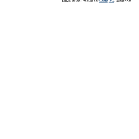
UnivIS ist ein Produkt der
Config eG
, Buckenhof