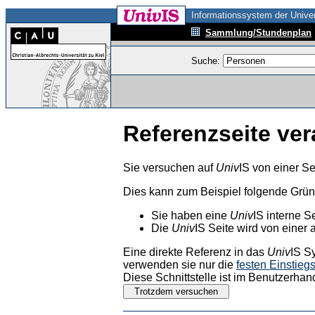
Informationssystem der Univer
Sammlung/Stundenplan
Suche:
Referenzseite ver
Sie versuchen auf
Univ
IS von einer Se
Dies kann zum Beispiel folgende Grü
Sie haben eine
Univ
IS interne S
Die
Univ
IS Seite wird von einer 
Eine direkte Referenz in das
Univ
IS S
verwenden sie nur die
festen Einstieg
Diese Schnittstelle ist im Benutzerhan