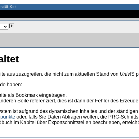
sität Kiel
altet
ite aus zuzugreifen, die nicht zum aktuellen Stand von
Univ
IS p
nde haben:
eite als Bookmark eingetragen.
anderen Seite referenziert, dies ist dann der Fehler des Erzeuger
ystem ist aufgrund des dynamischen Inhaltes und der ständigen Ak
spunkte
oder, falls Sie Daten Abfragen wollen, die PRG-Schnittst
dbuch im Kapitel über Exportschnittstellen beschrieben, erreic