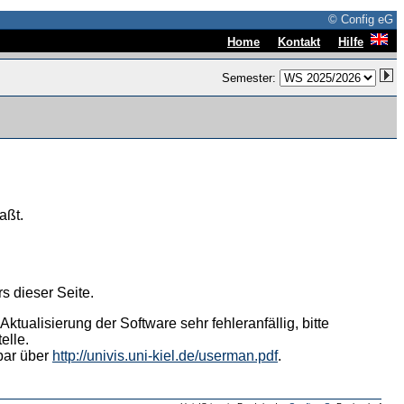
© Config eG
|
|
Home
Kontakt
Hilfe
Semester:
aßt.
s dieser Seite.
tualisierung der Software sehr fehleranfällig, bitte
elle.
hbar über
http://univis.uni-kiel.de/userman.pdf
.