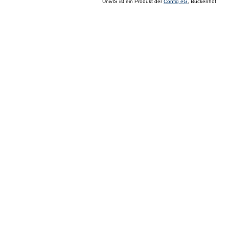
UnivIS ist ein Produkt der
Config eG
, Buckenhof