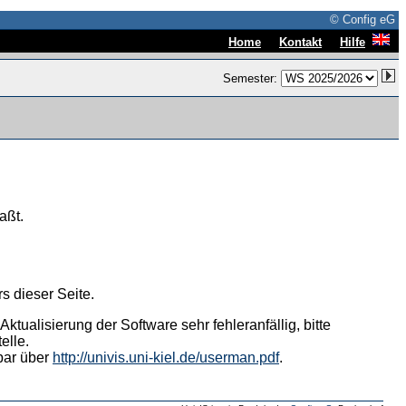
© Config eG
|
|
Home
Kontakt
Hilfe
Semester:
aßt.
s dieser Seite.
tualisierung der Software sehr fehleranfällig, bitte
elle.
hbar über
http://univis.uni-kiel.de/userman.pdf
.