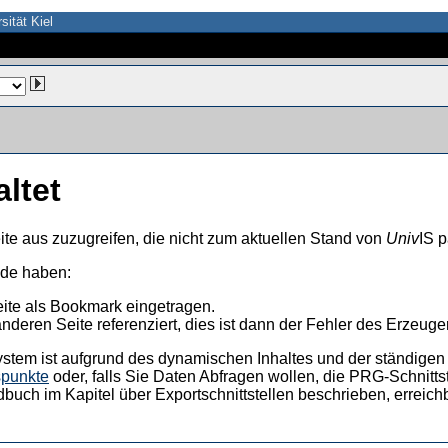
sität Kiel
altet
ite aus zuzugreifen, die nicht zum aktuellen Stand von
Univ
IS p
nde haben:
eite als Bookmark eingetragen.
anderen Seite referenziert, dies ist dann der Fehler des Erzeuger
ystem ist aufgrund des dynamischen Inhaltes und der ständigen Ak
spunkte
oder, falls Sie Daten Abfragen wollen, die PRG-Schnittst
dbuch im Kapitel über Exportschnittstellen beschrieben, erreic