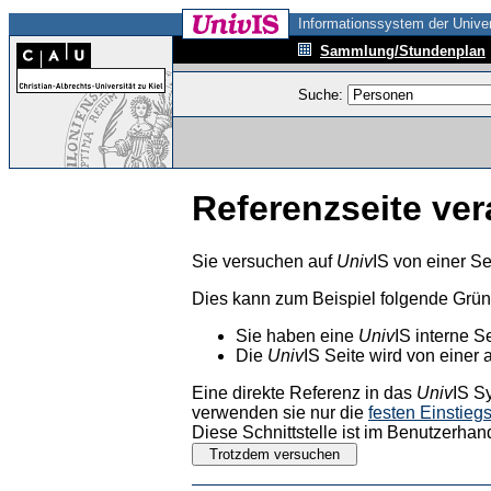
Informationssystem der Univer
Sammlung/Stundenplan
Suche:
Referenzseite ver
Sie versuchen auf
Univ
IS von einer Se
Dies kann zum Beispiel folgende Grü
Sie haben eine
Univ
IS interne S
Die
Univ
IS Seite wird von einer 
Eine direkte Referenz in das
Univ
IS S
verwenden sie nur die
festen Einstieg
Diese Schnittstelle ist im Benutzerhan