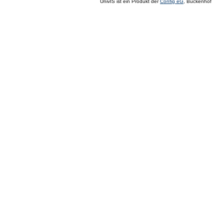
UnivIS ist ein Produkt der
Config eG
, Buckenhof