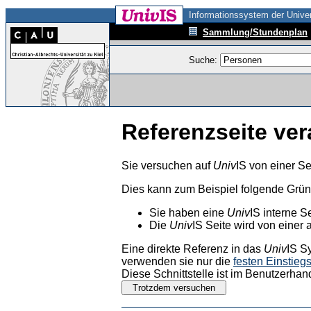
Informationssystem der Univer
Sammlung/Stundenplan
Suche:
Referenzseite ver
Sie versuchen auf
Univ
IS von einer Se
Dies kann zum Beispiel folgende Grü
Sie haben eine
Univ
IS interne S
Die
Univ
IS Seite wird von einer 
Eine direkte Referenz in das
Univ
IS S
verwenden sie nur die
festen Einstieg
Diese Schnittstelle ist im Benutzerhan