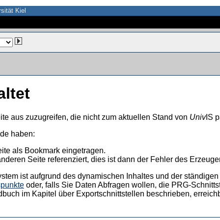
sität Kiel
altet
ite aus zuzugreifen, die nicht zum aktuellen Stand von
Univ
IS p
nde haben:
eite als Bookmark eingetragen.
anderen Seite referenziert, dies ist dann der Fehler des Erzeuger
ystem ist aufgrund des dynamischen Inhaltes und der ständigen Ak
spunkte
oder, falls Sie Daten Abfragen wollen, die PRG-Schnittst
dbuch im Kapitel über Exportschnittstellen beschrieben, erreic