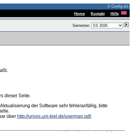
© Config eG
|
|
Home
Kontakt
Hilfe
Semester:
aßt.
s dieser Seite.
tualisierung der Software sehr fehleranfällig, bitte
elle.
hbar über
http://univis.uni-kiel.de/userman.pdf
.