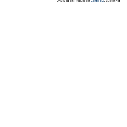
UnivIS ist ein Produkt der
Config eG
, Buckenhof