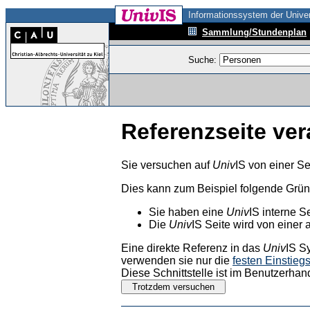
Informationssystem der Univer
Sammlung/Stundenplan
Suche:
Referenzseite ver
Sie versuchen auf
Univ
IS von einer Se
Dies kann zum Beispiel folgende Grü
Sie haben eine
Univ
IS interne S
Die
Univ
IS Seite wird von einer 
Eine direkte Referenz in das
Univ
IS S
verwenden sie nur die
festen Einstieg
Diese Schnittstelle ist im Benutzerhan