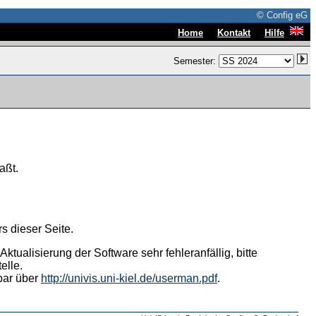
© Config eG
|
|
Home
Kontakt
Hilfe
Semester:
aßt.
s dieser Seite.
tualisierung der Software sehr fehleranfällig, bitte
elle.
hbar über
http://univis.uni-kiel.de/userman.pdf
.