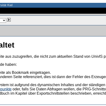
sität Kiel
altet
ite aus zuzugreifen, die nicht zum aktuellen Stand von
Univ
IS p
nde haben:
eite als Bookmark eingetragen.
anderen Seite referenziert, dies ist dann der Fehler des Erzeuger
ystem ist aufgrund des dynamischen Inhaltes und der ständigen Ak
spunkte
oder, falls Sie Daten Abfragen wollen, die PRG-Schnittst
dbuch im Kapitel über Exportschnittstellen beschrieben, erreic