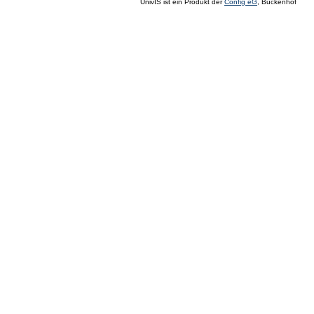
UnivIS ist ein Produkt der
Config eG
, Buckenhof