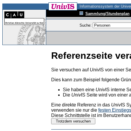
Informationssystem der Univer
Sammlung/Stundenplan
Suche:
Referenzseite ver
Sie versuchen auf
Univ
IS von einer Se
Dies kann zum Beispiel folgende Grü
Sie haben eine
Univ
IS interne S
Die
Univ
IS Seite wird von einer 
Eine direkte Referenz in das
Univ
IS S
verwenden sie nur die
festen Einstieg
Diese Schnittstelle ist im Benutzerhan