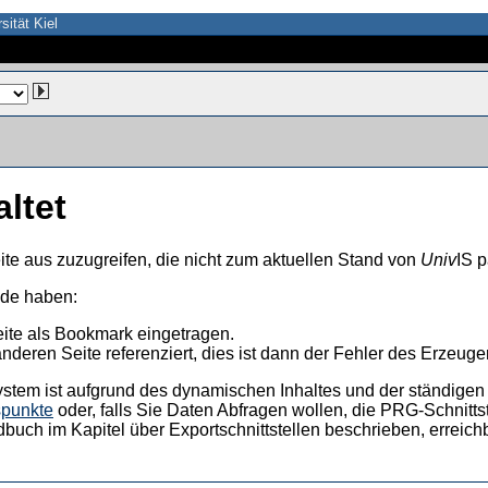
sität Kiel
altet
ite aus zuzugreifen, die nicht zum aktuellen Stand von
Univ
IS p
nde haben:
eite als Bookmark eingetragen.
anderen Seite referenziert, dies ist dann der Fehler des Erzeuger
ystem ist aufgrund des dynamischen Inhaltes und der ständigen Ak
spunkte
oder, falls Sie Daten Abfragen wollen, die PRG-Schnittst
dbuch im Kapitel über Exportschnittstellen beschrieben, erreic