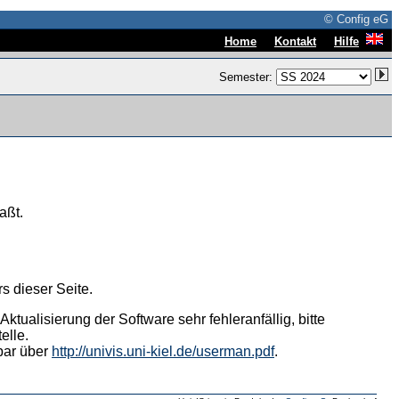
© Config eG
|
|
Home
Kontakt
Hilfe
Semester:
aßt.
s dieser Seite.
tualisierung der Software sehr fehleranfällig, bitte
elle.
hbar über
http://univis.uni-kiel.de/userman.pdf
.