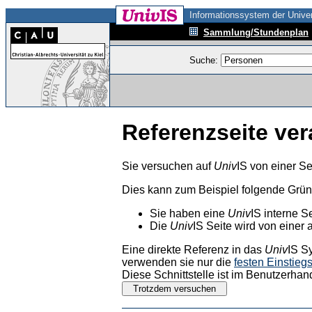
Informationssystem der Univer
Sammlung/Stundenplan
Suche:
Referenzseite ver
Sie versuchen auf
Univ
IS von einer Se
Dies kann zum Beispiel folgende Grü
Sie haben eine
Univ
IS interne S
Die
Univ
IS Seite wird von einer 
Eine direkte Referenz in das
Univ
IS S
verwenden sie nur die
festen Einstieg
Diese Schnittstelle ist im Benutzerhan