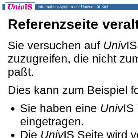
Informationssystem der Universität Kiel
Referenzseite veral
Sie versuchen auf
Univ
IS
zuzugreifen, die nicht z
paßt.
Dies kann zum Beispiel 
Sie haben eine
Univ
IS
eingetragen.
Die
Univ
IS Seite wird 