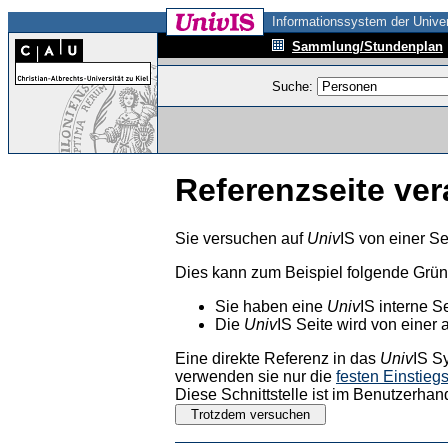
Informationssystem der Univer
Sammlung/Stundenplan
Suche:
Referenzseite ver
Sie versuchen auf
Univ
IS von einer Se
Dies kann zum Beispiel folgende Grü
Sie haben eine
Univ
IS interne S
Die
Univ
IS Seite wird von einer 
Eine direkte Referenz in das
Univ
IS S
verwenden sie nur die
festen Einstieg
Diese Schnittstelle ist im Benutzerhan