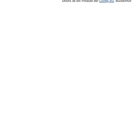
UnivIS ist ein Produkt der
Config eG
, Buckenhof