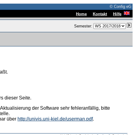
© Config eG
|
|
Home
Kontakt
Hilfe
Semester:
aßt.
s dieser Seite.
tualisierung der Software sehr fehleranfällig, bitte
elle.
hbar über
http://univis.uni-kiel.de/userman.pdf
.