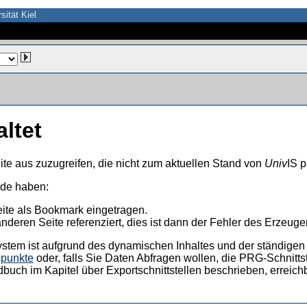
sität Kiel
altet
ite aus zuzugreifen, die nicht zum aktuellen Stand von
Univ
IS p
nde haben:
eite als Bookmark eingetragen.
anderen Seite referenziert, dies ist dann der Fehler des Erzeuger
ystem ist aufgrund des dynamischen Inhaltes und der ständigen Ak
spunkte
oder, falls Sie Daten Abfragen wollen, die PRG-Schnittst
dbuch im Kapitel über Exportschnittstellen beschrieben, erreic