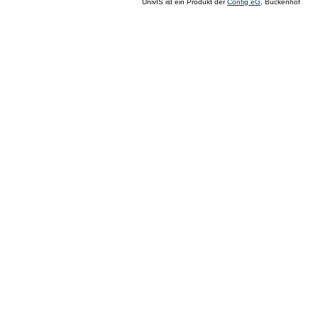
UnivIS ist ein Produkt der
Config eG
, Buckenhof