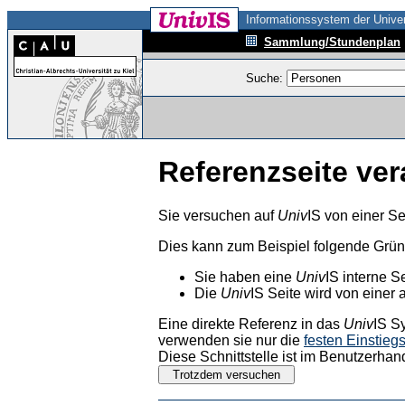
Informationssystem der Univer
Sammlung/Stundenplan
Suche:
Referenzseite ver
Sie versuchen auf
Univ
IS von einer Se
Dies kann zum Beispiel folgende Grü
Sie haben eine
Univ
IS interne S
Die
Univ
IS Seite wird von einer 
Eine direkte Referenz in das
Univ
IS S
verwenden sie nur die
festen Einstieg
Diese Schnittstelle ist im Benutzerhan