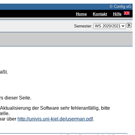
© Config eG
|
|
Home
Kontakt
Hilfe
Semester:
aßt.
s dieser Seite.
tualisierung der Software sehr fehleranfällig, bitte
elle.
hbar über
http://univis.uni-kiel.de/userman.pdf
.