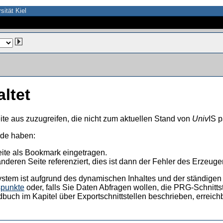
sität Kiel
altet
ite aus zuzugreifen, die nicht zum aktuellen Stand von
Univ
IS p
nde haben:
eite als Bookmark eingetragen.
anderen Seite referenziert, dies ist dann der Fehler des Erzeuger
ystem ist aufgrund des dynamischen Inhaltes und der ständigen Ak
spunkte
oder, falls Sie Daten Abfragen wollen, die PRG-Schnittst
dbuch im Kapitel über Exportschnittstellen beschrieben, erreic