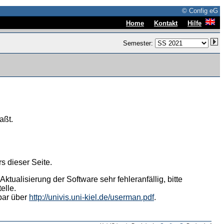
© Config eG
|
|
Home
Kontakt
Hilfe
Semester:
aßt.
s dieser Seite.
tualisierung der Software sehr fehleranfällig, bitte
elle.
hbar über
http://univis.uni-kiel.de/userman.pdf
.