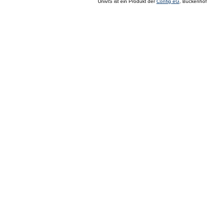
UnivIS ist ein Produkt der
Config eG
, Buckenhof