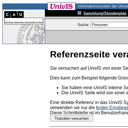
Informationssystem der Univer
Sammlung/Stundenplan
Suche:
Referenzseite ver
Sie versuchen auf
Univ
IS von einer Se
Dies kann zum Beispiel folgende Grü
Sie haben eine
Univ
IS interne S
Die
Univ
IS Seite wird von einer 
Eine direkte Referenz in das
Univ
IS S
verwenden sie nur die
festen Einstieg
Diese Schnittstelle ist im Benutzerhan