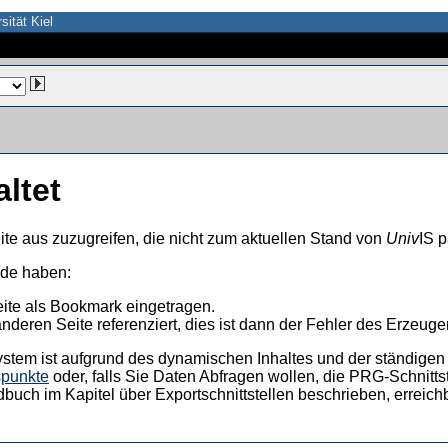
sität Kiel
altet
ite aus zuzugreifen, die nicht zum aktuellen Stand von
Univ
IS p
nde haben:
eite als Bookmark eingetragen.
anderen Seite referenziert, dies ist dann der Fehler des Erzeuger
ystem ist aufgrund des dynamischen Inhaltes und der ständigen Ak
spunkte
oder, falls Sie Daten Abfragen wollen, die PRG-Schnittst
dbuch im Kapitel über Exportschnittstellen beschrieben, erreic