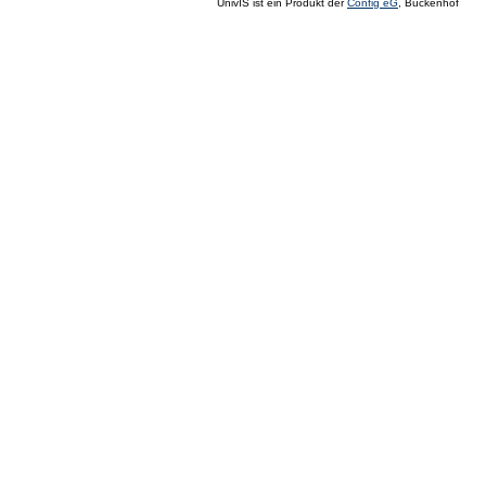
UnivIS ist ein Produkt der
Config eG
, Buckenhof