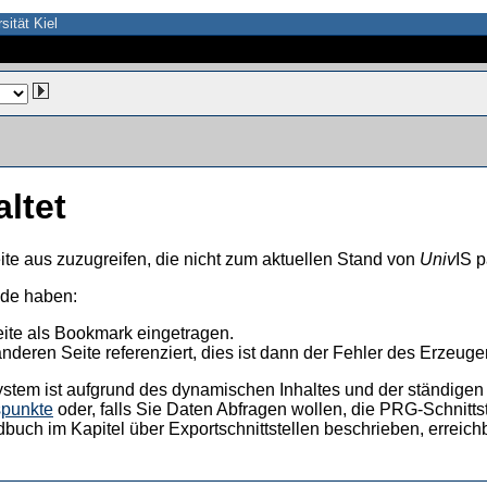
sität Kiel
altet
ite aus zuzugreifen, die nicht zum aktuellen Stand von
Univ
IS p
nde haben:
eite als Bookmark eingetragen.
anderen Seite referenziert, dies ist dann der Fehler des Erzeuger
ystem ist aufgrund des dynamischen Inhaltes und der ständigen Ak
spunkte
oder, falls Sie Daten Abfragen wollen, die PRG-Schnittst
dbuch im Kapitel über Exportschnittstellen beschrieben, erreic