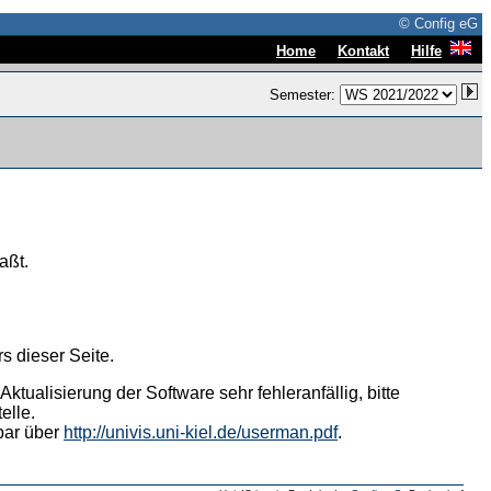
© Config eG
|
|
Home
Kontakt
Hilfe
Semester:
aßt.
s dieser Seite.
tualisierung der Software sehr fehleranfällig, bitte
elle.
hbar über
http://univis.uni-kiel.de/userman.pdf
.