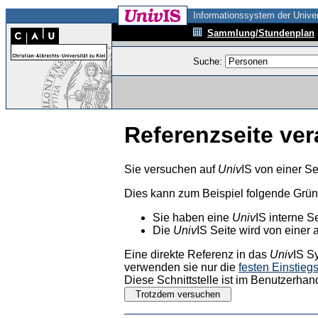
Informationssystem der Univer
Sammlung/Stundenplan
Suche:
Referenzseite ver
Sie versuchen auf
Univ
IS von einer Se
Dies kann zum Beispiel folgende Grü
Sie haben eine
Univ
IS interne S
Die
Univ
IS Seite wird von einer 
Eine direkte Referenz in das
Univ
IS S
verwenden sie nur die
festen Einstieg
Diese Schnittstelle ist im Benutzerhan