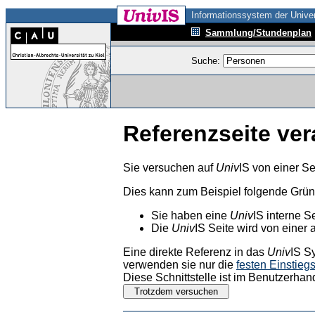
Informationssystem der Univer
Sammlung/Stundenplan
Suche:
Referenzseite ver
Sie versuchen auf
Univ
IS von einer Se
Dies kann zum Beispiel folgende Grü
Sie haben eine
Univ
IS interne S
Die
Univ
IS Seite wird von einer 
Eine direkte Referenz in das
Univ
IS S
verwenden sie nur die
festen Einstieg
Diese Schnittstelle ist im Benutzerhan