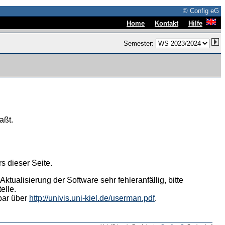
© Config eG
|
|
Home
Kontakt
Hilfe
Semester:
aßt.
s dieser Seite.
tualisierung der Software sehr fehleranfällig, bitte
elle.
hbar über
http://univis.uni-kiel.de/userman.pdf
.