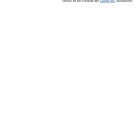
UnivIS ist ein Produkt der
Config eG
, Buckenhof