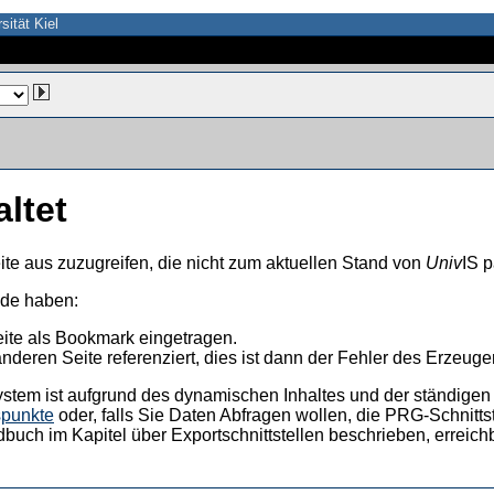
sität Kiel
altet
ite aus zuzugreifen, die nicht zum aktuellen Stand von
Univ
IS p
nde haben:
eite als Bookmark eingetragen.
anderen Seite referenziert, dies ist dann der Fehler des Erzeuger
ystem ist aufgrund des dynamischen Inhaltes und der ständigen Ak
spunkte
oder, falls Sie Daten Abfragen wollen, die PRG-Schnittst
dbuch im Kapitel über Exportschnittstellen beschrieben, erreic