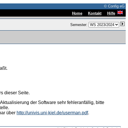
© Config eG
|
|
Home
Kontakt
Hilfe
Semester:
aßt.
s dieser Seite.
tualisierung der Software sehr fehleranfällig, bitte
elle.
hbar über
http://univis.uni-kiel.de/userman.pdf
.