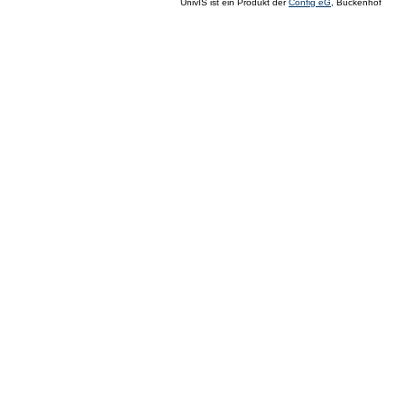
UnivIS ist ein Produkt der
Config eG
, Buckenhof