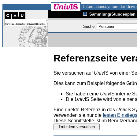
Informationssystem der Univer
Sammlung/Stundenplan
Suche:
Referenzseite ver
Sie versuchen auf
Univ
IS von einer Se
Dies kann zum Beispiel folgende Grü
Sie haben eine
Univ
IS interne S
Die
Univ
IS Seite wird von einer 
Eine direkte Referenz in das
Univ
IS S
verwenden sie nur die
festen Einstieg
Diese Schnittstelle ist im Benutzerhan