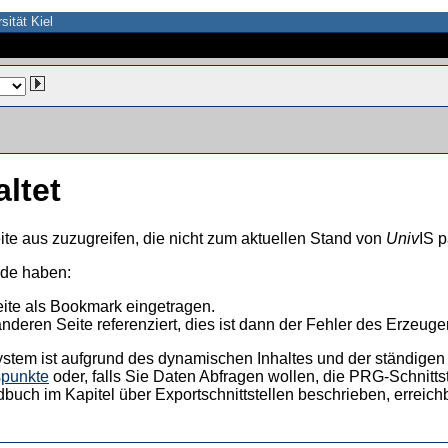
sität Kiel
altet
ite aus zuzugreifen, die nicht zum aktuellen Stand von
Univ
IS p
nde haben:
eite als Bookmark eingetragen.
anderen Seite referenziert, dies ist dann der Fehler des Erzeuger
ystem ist aufgrund des dynamischen Inhaltes und der ständigen Ak
spunkte
oder, falls Sie Daten Abfragen wollen, die PRG-Schnittst
dbuch im Kapitel über Exportschnittstellen beschrieben, erreic