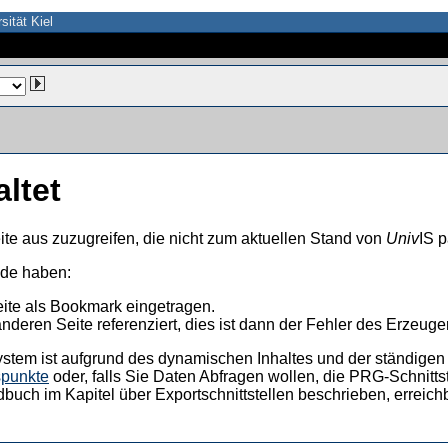
sität Kiel
altet
ite aus zuzugreifen, die nicht zum aktuellen Stand von
Univ
IS p
nde haben:
eite als Bookmark eingetragen.
anderen Seite referenziert, dies ist dann der Fehler des Erzeuger
ystem ist aufgrund des dynamischen Inhaltes und der ständigen Ak
spunkte
oder, falls Sie Daten Abfragen wollen, die PRG-Schnittst
dbuch im Kapitel über Exportschnittstellen beschrieben, erreic