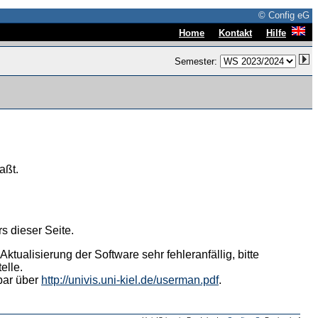
© Config eG
|
|
Home
Kontakt
Hilfe
Semester:
aßt.
s dieser Seite.
tualisierung der Software sehr fehleranfällig, bitte
elle.
hbar über
http://univis.uni-kiel.de/userman.pdf
.