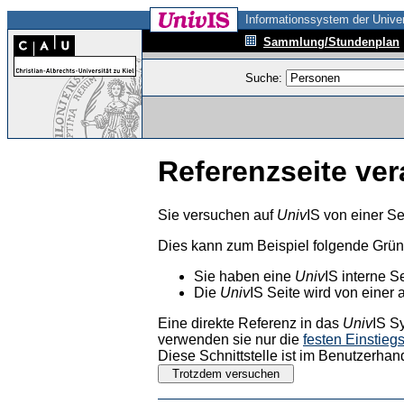
Informationssystem der Univer
Sammlung/Stundenplan
Suche:
Referenzseite ver
Sie versuchen auf
Univ
IS von einer Se
Dies kann zum Beispiel folgende Grü
Sie haben eine
Univ
IS interne S
Die
Univ
IS Seite wird von einer 
Eine direkte Referenz in das
Univ
IS S
verwenden sie nur die
festen Einstieg
Diese Schnittstelle ist im Benutzerhan