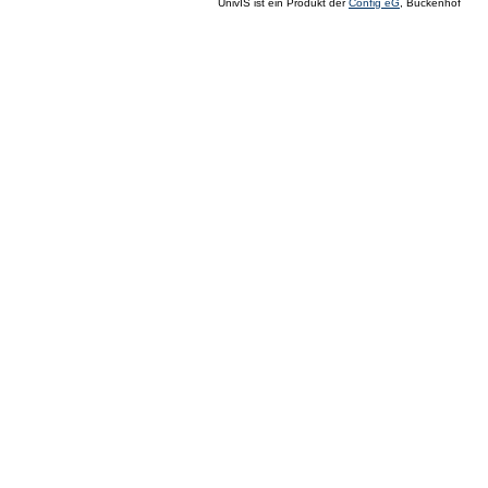
UnivIS ist ein Produkt der
Config eG
, Buckenhof