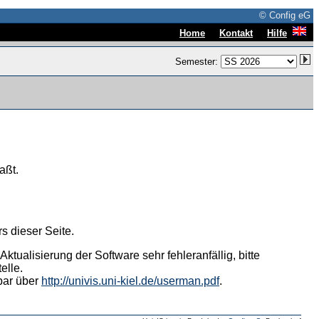
© Config eG
|
|
Home
Kontakt
Hilfe
Semester:
aßt.
s dieser Seite.
tualisierung der Software sehr fehleranfällig, bitte
elle.
hbar über
http://univis.uni-kiel.de/userman.pdf
.