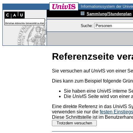
Informationssystem der Univer
Sammlung/Stundenplan
Suche:
Referenzseite ver
Sie versuchen auf
Univ
IS von einer Se
Dies kann zum Beispiel folgende Grü
Sie haben eine
Univ
IS interne S
Die
Univ
IS Seite wird von einer 
Eine direkte Referenz in das
Univ
IS S
verwenden sie nur die
festen Einstieg
Diese Schnittstelle ist im Benutzerhan