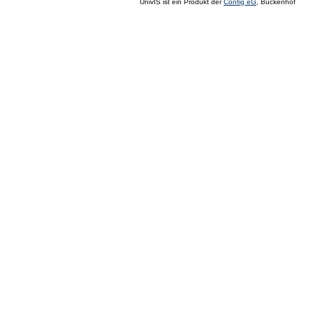
UnivIS ist ein Produkt der
Config eG
, Buckenhof