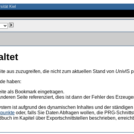
sität Kiel
altet
ite aus zuzugreifen, die nicht zum aktuellen Stand von
Univ
IS p
nde haben:
eite als Bookmark eingetragen.
anderen Seite referenziert, dies ist dann der Fehler des Erzeuger
ystem ist aufgrund des dynamischen Inhaltes und der ständigen Ak
spunkte
oder, falls Sie Daten Abfragen wollen, die PRG-Schnittst
dbuch im Kapitel über Exportschnittstellen beschrieben, erreic