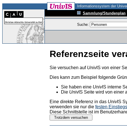
Informationssystem der Univer
Sammlung/Stundenplan
Suche:
Referenzseite ver
Sie versuchen auf
Univ
IS von einer Se
Dies kann zum Beispiel folgende Grü
Sie haben eine
Univ
IS interne S
Die
Univ
IS Seite wird von einer 
Eine direkte Referenz in das
Univ
IS S
verwenden sie nur die
festen Einstieg
Diese Schnittstelle ist im Benutzerhan