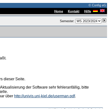
© Config eG
|
|
Home
Kontakt
Hilfe
Semester:
aßt.
s dieser Seite.
tualisierung der Software sehr fehleranfällig, bitte
elle.
hbar über
http://univis.uni-kiel.de/userman.pdf
.