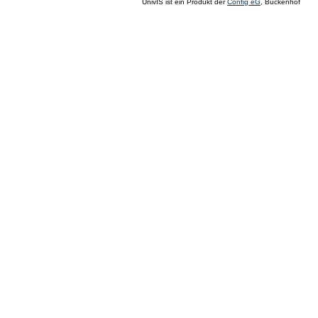
UnivIS ist ein Produkt der
Config eG
, Buckenhof