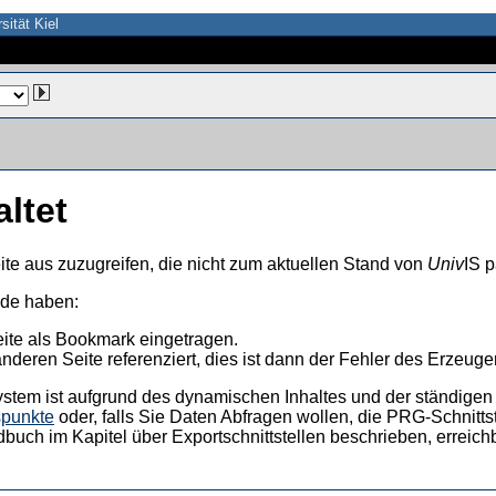
sität Kiel
altet
ite aus zuzugreifen, die nicht zum aktuellen Stand von
Univ
IS p
nde haben:
eite als Bookmark eingetragen.
anderen Seite referenziert, dies ist dann der Fehler des Erzeuger
ystem ist aufgrund des dynamischen Inhaltes und der ständigen Ak
spunkte
oder, falls Sie Daten Abfragen wollen, die PRG-Schnittst
dbuch im Kapitel über Exportschnittstellen beschrieben, erreic