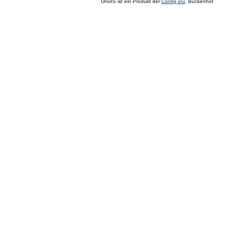
UnivIS ist ein Produkt der
Config eG
, Buckenhof