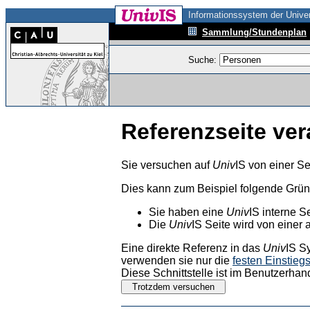
Informationssystem der Univer
Sammlung/Stundenplan
Suche:
Referenzseite ver
Sie versuchen auf
Univ
IS von einer Se
Dies kann zum Beispiel folgende Grü
Sie haben eine
Univ
IS interne S
Die
Univ
IS Seite wird von einer 
Eine direkte Referenz in das
Univ
IS S
verwenden sie nur die
festen Einstieg
Diese Schnittstelle ist im Benutzerhan