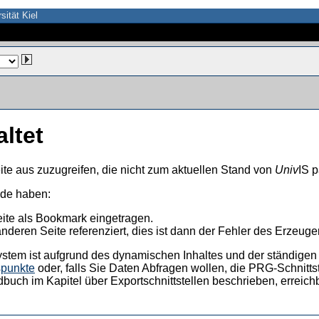
sität Kiel
altet
ite aus zuzugreifen, die nicht zum aktuellen Stand von
Univ
IS p
nde haben:
eite als Bookmark eingetragen.
anderen Seite referenziert, dies ist dann der Fehler des Erzeuger
ystem ist aufgrund des dynamischen Inhaltes und der ständigen Ak
spunkte
oder, falls Sie Daten Abfragen wollen, die PRG-Schnittst
dbuch im Kapitel über Exportschnittstellen beschrieben, erreic