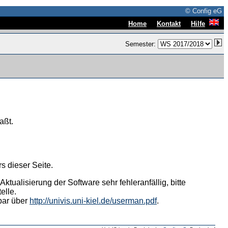
© Config eG
|
|
Home
Kontakt
Hilfe
Semester:
aßt.
s dieser Seite.
tualisierung der Software sehr fehleranfällig, bitte
elle.
hbar über
http://univis.uni-kiel.de/userman.pdf
.