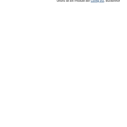
UnivIS ist ein Produkt der
Config eG
, Buckenhof