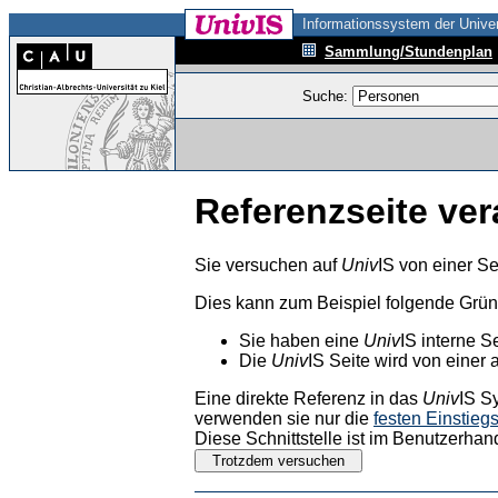
Informationssystem der Univer
Sammlung/Stundenplan
Suche:
Referenzseite ver
Sie versuchen auf
Univ
IS von einer Se
Dies kann zum Beispiel folgende Grü
Sie haben eine
Univ
IS interne S
Die
Univ
IS Seite wird von einer 
Eine direkte Referenz in das
Univ
IS S
verwenden sie nur die
festen Einstieg
Diese Schnittstelle ist im Benutzerhan