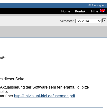
© Config eG
|
|
Home
Kontakt
Hilfe
Semester:
aßt.
s dieser Seite.
tualisierung der Software sehr fehleranfällig, bitte
elle.
hbar über
http://univis.uni-kiel.de/userman.pdf
.