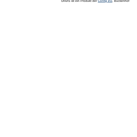
UnivIS ist ein Produkt der
Config eG
, Buckenhof