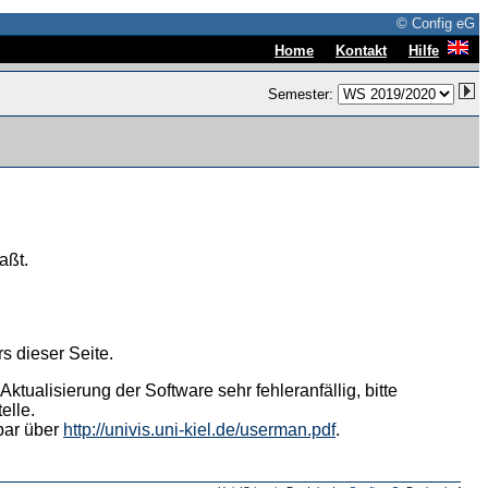
© Config eG
|
|
Home
Kontakt
Hilfe
Semester:
aßt.
s dieser Seite.
tualisierung der Software sehr fehleranfällig, bitte
elle.
hbar über
http://univis.uni-kiel.de/userman.pdf
.