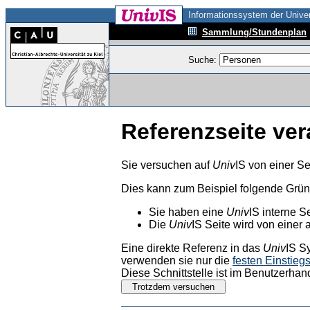
Informationssystem der Univer
Sammlung/Stundenplan
Suche:
Referenzseite ver
Sie versuchen auf
Univ
IS von einer Se
Dies kann zum Beispiel folgende Grü
Sie haben eine
Univ
IS interne S
Die
Univ
IS Seite wird von einer 
Eine direkte Referenz in das
Univ
IS S
verwenden sie nur die
festen Einstieg
Diese Schnittstelle ist im Benutzerhan