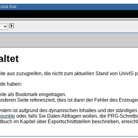
sität Kiel
altet
ite aus zuzugreifen, die nicht zum aktuellen Stand von
Univ
IS p
nde haben:
eite als Bookmark eingetragen.
anderen Seite referenziert, dies ist dann der Fehler des Erzeuger
ystem ist aufgrund des dynamischen Inhaltes und der ständigen Ak
spunkte
oder, falls Sie Daten Abfragen wollen, die PRG-Schnittst
dbuch im Kapitel über Exportschnittstellen beschrieben, erreic