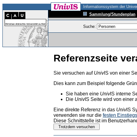
Informationssystem der Univer
Sammlung/Stundenplan
Suche:
Referenzseite ver
Sie versuchen auf
Univ
IS von einer Se
Dies kann zum Beispiel folgende Grü
Sie haben eine
Univ
IS interne S
Die
Univ
IS Seite wird von einer 
Eine direkte Referenz in das
Univ
IS S
verwenden sie nur die
festen Einstieg
Diese Schnittstelle ist im Benutzerhan