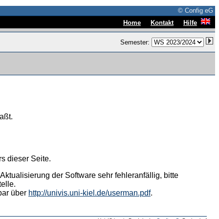
© Config eG
|
|
Home
Kontakt
Hilfe
Semester:
aßt.
s dieser Seite.
tualisierung der Software sehr fehleranfällig, bitte
elle.
hbar über
http://univis.uni-kiel.de/userman.pdf
.