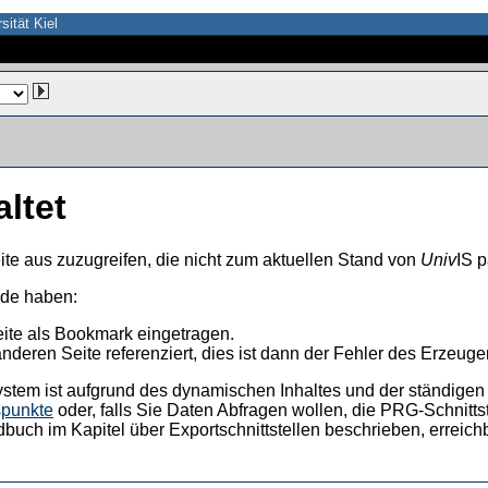
sität Kiel
altet
ite aus zuzugreifen, die nicht zum aktuellen Stand von
Univ
IS p
nde haben:
eite als Bookmark eingetragen.
anderen Seite referenziert, dies ist dann der Fehler des Erzeuger
ystem ist aufgrund des dynamischen Inhaltes und der ständigen Ak
spunkte
oder, falls Sie Daten Abfragen wollen, die PRG-Schnittst
dbuch im Kapitel über Exportschnittstellen beschrieben, erreic