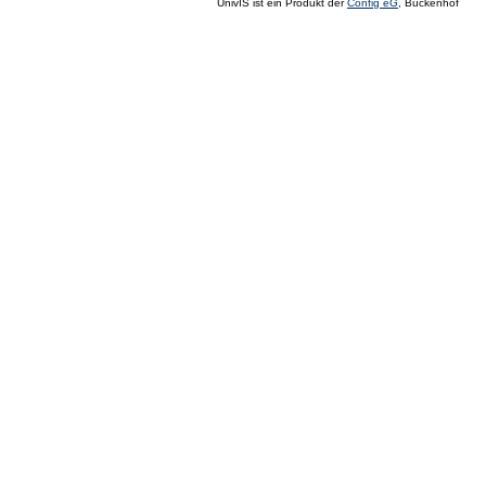
UnivIS ist ein Produkt der
Config eG
, Buckenhof