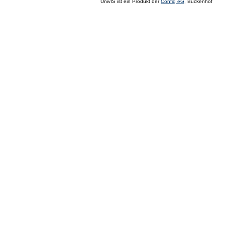
UnivIS ist ein Produkt der
Config eG
, Buckenhof