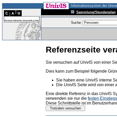
Informationssystem der Univer
Sammlung/Stundenplan
Suche:
Referenzseite ver
Sie versuchen auf
Univ
IS von einer Se
Dies kann zum Beispiel folgende Grü
Sie haben eine
Univ
IS interne S
Die
Univ
IS Seite wird von einer 
Eine direkte Referenz in das
Univ
IS S
verwenden sie nur die
festen Einstieg
Diese Schnittstelle ist im Benutzerhan