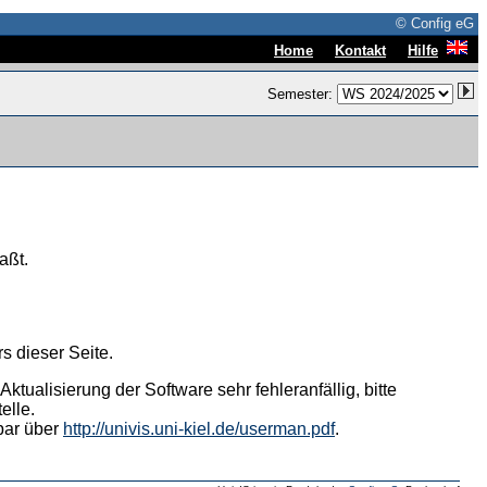
© Config eG
|
|
Home
Kontakt
Hilfe
Semester:
aßt.
s dieser Seite.
tualisierung der Software sehr fehleranfällig, bitte
elle.
hbar über
http://univis.uni-kiel.de/userman.pdf
.