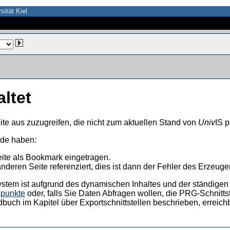
sität Kiel
altet
ite aus zuzugreifen, die nicht zum aktuellen Stand von
Univ
IS p
nde haben:
eite als Bookmark eingetragen.
anderen Seite referenziert, dies ist dann der Fehler des Erzeuger
ystem ist aufgrund des dynamischen Inhaltes und der ständigen Ak
spunkte
oder, falls Sie Daten Abfragen wollen, die PRG-Schnittst
dbuch im Kapitel über Exportschnittstellen beschrieben, erreic