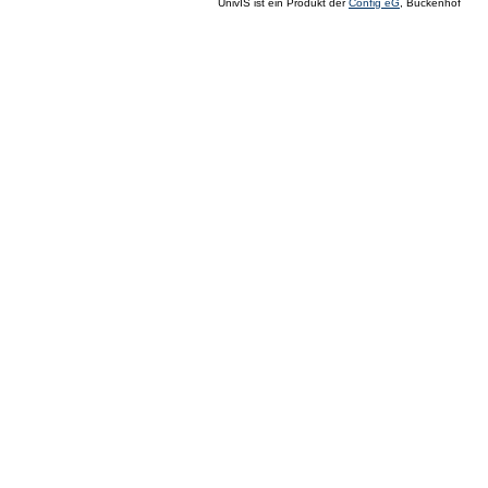
UnivIS ist ein Produkt der
Config eG
, Buckenhof