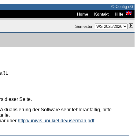
© Config eG
|
|
Home
Kontakt
Hilfe
Semester:
aßt.
s dieser Seite.
tualisierung der Software sehr fehleranfällig, bitte
elle.
hbar über
http://univis.uni-kiel.de/userman.pdf
.