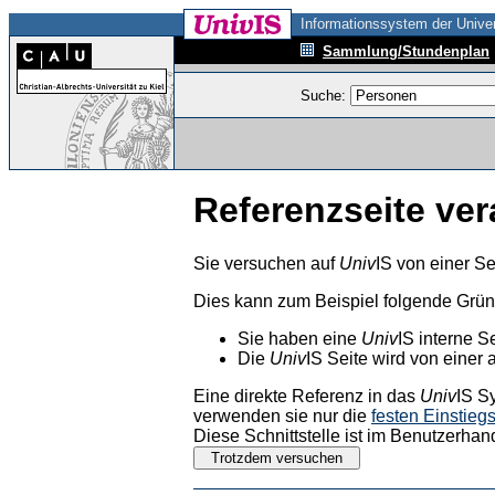
Informationssystem der Univer
Sammlung/Stundenplan
Suche:
Referenzseite ver
Sie versuchen auf
Univ
IS von einer Se
Dies kann zum Beispiel folgende Grü
Sie haben eine
Univ
IS interne S
Die
Univ
IS Seite wird von einer 
Eine direkte Referenz in das
Univ
IS S
verwenden sie nur die
festen Einstieg
Diese Schnittstelle ist im Benutzerhan