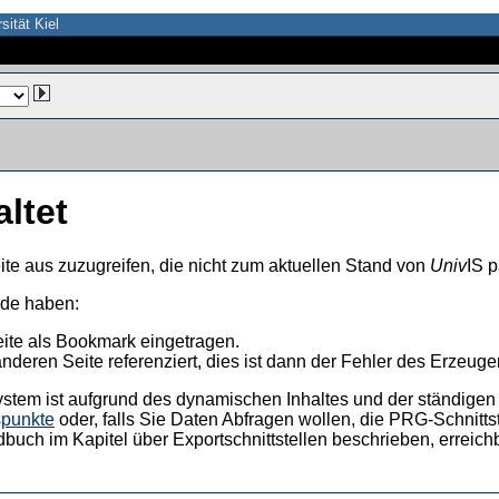
sität Kiel
altet
ite aus zuzugreifen, die nicht zum aktuellen Stand von
Univ
IS p
nde haben:
eite als Bookmark eingetragen.
anderen Seite referenziert, dies ist dann der Fehler des Erzeuger
ystem ist aufgrund des dynamischen Inhaltes und der ständigen Ak
spunkte
oder, falls Sie Daten Abfragen wollen, die PRG-Schnittst
dbuch im Kapitel über Exportschnittstellen beschrieben, erreic