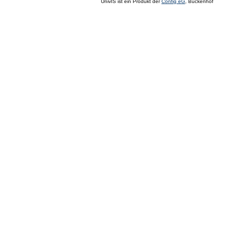
UnivIS ist ein Produkt der
Config eG
, Buckenhof