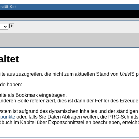
sität Kiel
altet
ite aus zuzugreifen, die nicht zum aktuellen Stand von
Univ
IS p
nde haben:
eite als Bookmark eingetragen.
anderen Seite referenziert, dies ist dann der Fehler des Erzeuger
ystem ist aufgrund des dynamischen Inhaltes und der ständigen Ak
spunkte
oder, falls Sie Daten Abfragen wollen, die PRG-Schnittst
dbuch im Kapitel über Exportschnittstellen beschrieben, erreic