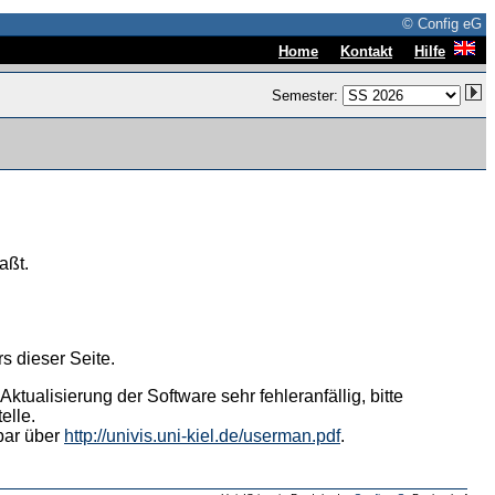
© Config eG
|
|
Home
Kontakt
Hilfe
Semester:
aßt.
s dieser Seite.
tualisierung der Software sehr fehleranfällig, bitte
elle.
hbar über
http://univis.uni-kiel.de/userman.pdf
.