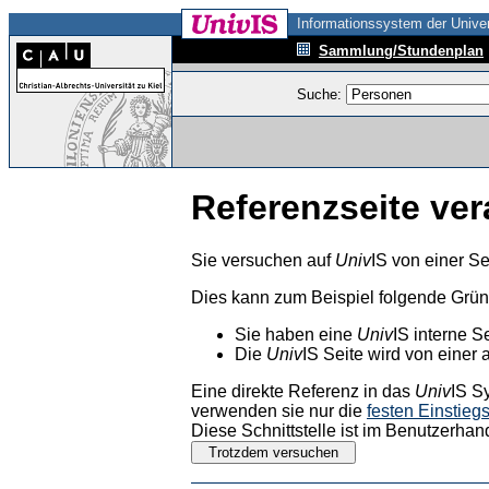
Informationssystem der Univer
Sammlung/Stundenplan
Suche:
Referenzseite ver
Sie versuchen auf
Univ
IS von einer Se
Dies kann zum Beispiel folgende Grü
Sie haben eine
Univ
IS interne S
Die
Univ
IS Seite wird von einer 
Eine direkte Referenz in das
Univ
IS S
verwenden sie nur die
festen Einstieg
Diese Schnittstelle ist im Benutzerhan