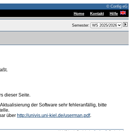
© Config eG
|
|
Home
Kontakt
Hilfe
Semester:
aßt.
s dieser Seite.
tualisierung der Software sehr fehleranfällig, bitte
elle.
hbar über
http://univis.uni-kiel.de/userman.pdf
.