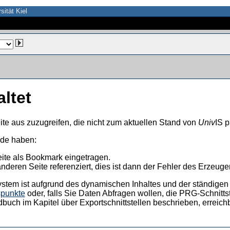
sität Kiel
altet
ite aus zuzugreifen, die nicht zum aktuellen Stand von
Univ
IS p
nde haben:
eite als Bookmark eingetragen.
anderen Seite referenziert, dies ist dann der Fehler des Erzeuger
ystem ist aufgrund des dynamischen Inhaltes und der ständigen Ak
spunkte
oder, falls Sie Daten Abfragen wollen, die PRG-Schnittst
dbuch im Kapitel über Exportschnittstellen beschrieben, erreic