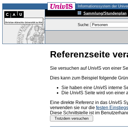
Informationssystem der Univer
Sammlung/Stundenplan
Suche:
Referenzseite ver
Sie versuchen auf
Univ
IS von einer Se
Dies kann zum Beispiel folgende Grü
Sie haben eine
Univ
IS interne S
Die
Univ
IS Seite wird von einer 
Eine direkte Referenz in das
Univ
IS S
verwenden sie nur die
festen Einstieg
Diese Schnittstelle ist im Benutzerhan