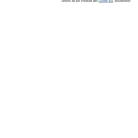
UnivIS ist ein Produkt der
Config eG
, Buckenhof