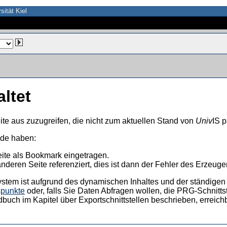
sität Kiel
altet
ite aus zuzugreifen, die nicht zum aktuellen Stand von
Univ
IS p
nde haben:
eite als Bookmark eingetragen.
anderen Seite referenziert, dies ist dann der Fehler des Erzeuger
ystem ist aufgrund des dynamischen Inhaltes und der ständigen Ak
spunkte
oder, falls Sie Daten Abfragen wollen, die PRG-Schnittst
dbuch im Kapitel über Exportschnittstellen beschrieben, erreic