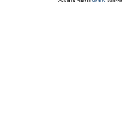
UnivIS ist ein Produkt der
Config eG
, Buckenhof