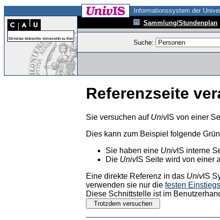
Informationssystem der Univer
Sammlung/Stundenplan
Suche:
Referenzseite ver
Sie versuchen auf
Univ
IS von einer Se
Dies kann zum Beispiel folgende Grü
Sie haben eine
Univ
IS interne S
Die
Univ
IS Seite wird von einer 
Eine direkte Referenz in das
Univ
IS S
verwenden sie nur die
festen Einstieg
Diese Schnittstelle ist im Benutzerhan