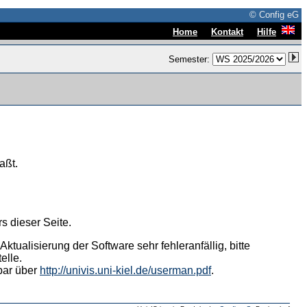
© Config eG
|
|
Home
Kontakt
Hilfe
Semester:
aßt.
s dieser Seite.
tualisierung der Software sehr fehleranfällig, bitte
elle.
hbar über
http://univis.uni-kiel.de/userman.pdf
.