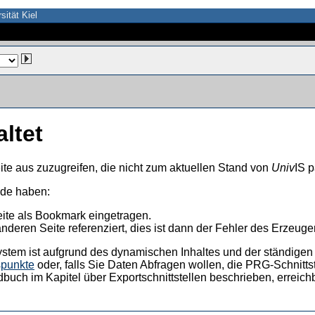
sität Kiel
altet
ite aus zuzugreifen, die nicht zum aktuellen Stand von
Univ
IS p
nde haben:
eite als Bookmark eingetragen.
anderen Seite referenziert, dies ist dann der Fehler des Erzeuger
ystem ist aufgrund des dynamischen Inhaltes und der ständigen Ak
spunkte
oder, falls Sie Daten Abfragen wollen, die PRG-Schnittst
dbuch im Kapitel über Exportschnittstellen beschrieben, erreic