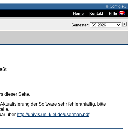
© Config eG
|
|
Home
Kontakt
Hilfe
Semester:
aßt.
s dieser Seite.
tualisierung der Software sehr fehleranfällig, bitte
elle.
hbar über
http://univis.uni-kiel.de/userman.pdf
.