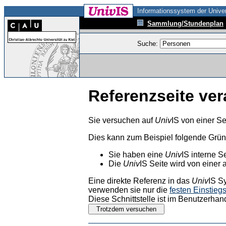
Informationssystem der Univer
Sammlung/Stundenplan
Suche:
Referenzseite ver
Sie versuchen auf
Univ
IS von einer Se
Dies kann zum Beispiel folgende Grü
Sie haben eine
Univ
IS interne S
Die
Univ
IS Seite wird von einer 
Eine direkte Referenz in das
Univ
IS S
verwenden sie nur die
festen Einstieg
Diese Schnittstelle ist im Benutzerhan