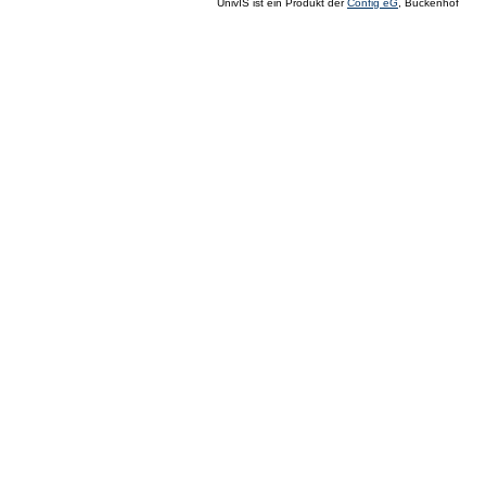
UnivIS ist ein Produkt der
Config eG
, Buckenhof