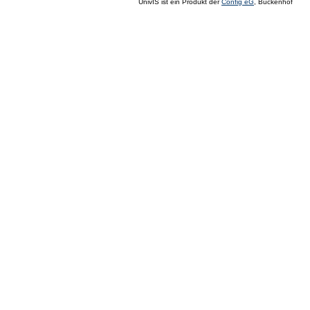
UnivIS ist ein Produkt der
Config eG
, Buckenhof