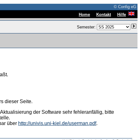
© Config eG
|
|
Home
Kontakt
Hilfe
Semester:
aßt.
s dieser Seite.
tualisierung der Software sehr fehleranfällig, bitte
elle.
hbar über
http://univis.uni-kiel.de/userman.pdf
.