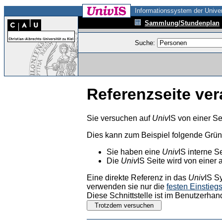
Informationssystem der Univer
Sammlung/Stundenplan
Suche:
Referenzseite ver
Sie versuchen auf
Univ
IS von einer Se
Dies kann zum Beispiel folgende Grü
Sie haben eine
Univ
IS interne S
Die
Univ
IS Seite wird von einer 
Eine direkte Referenz in das
Univ
IS S
verwenden sie nur die
festen Einstieg
Diese Schnittstelle ist im Benutzerhan