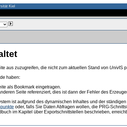
sität Kiel
altet
ite aus zuzugreifen, die nicht zum aktuellen Stand von
Univ
IS p
nde haben:
eite als Bookmark eingetragen.
anderen Seite referenziert, dies ist dann der Fehler des Erzeuger
ystem ist aufgrund des dynamischen Inhaltes und der ständigen Ak
spunkte
oder, falls Sie Daten Abfragen wollen, die PRG-Schnittst
dbuch im Kapitel über Exportschnittstellen beschrieben, erreic