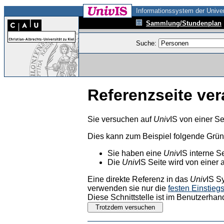
Informationssystem der Univer
Sammlung/Stundenplan
Suche:
Referenzseite ver
Sie versuchen auf
Univ
IS von einer Se
Dies kann zum Beispiel folgende Grü
Sie haben eine
Univ
IS interne S
Die
Univ
IS Seite wird von einer 
Eine direkte Referenz in das
Univ
IS S
verwenden sie nur die
festen Einstieg
Diese Schnittstelle ist im Benutzerhan