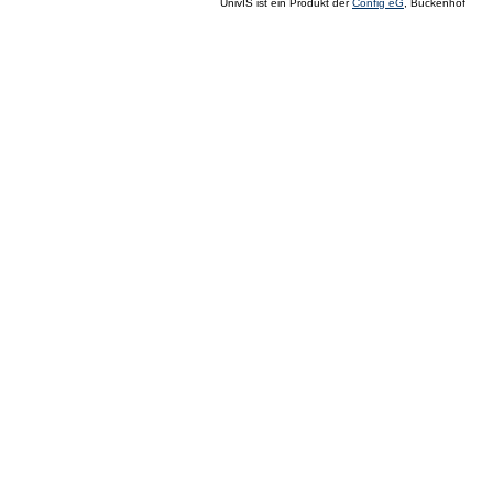
UnivIS ist ein Produkt der
Config eG
, Buckenhof