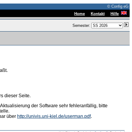
© Config eG
|
|
Home
Kontakt
Hilfe
Semester:
aßt.
s dieser Seite.
tualisierung der Software sehr fehleranfällig, bitte
elle.
hbar über
http://univis.uni-kiel.de/userman.pdf
.