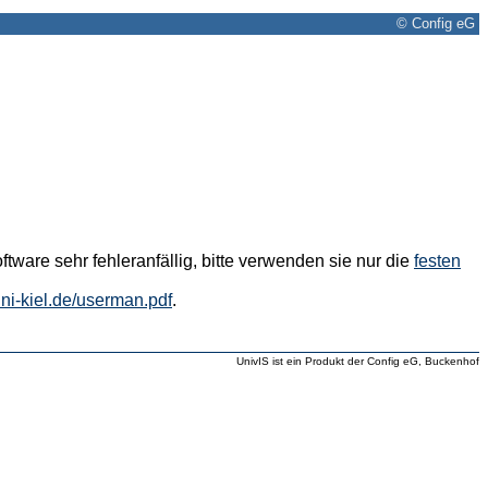
© Config eG
tware sehr fehleranfällig, bitte verwenden sie nur die
festen
.uni-kiel.de/userman.pdf
.
UnivIS ist ein Produkt der Config eG, Buckenhof