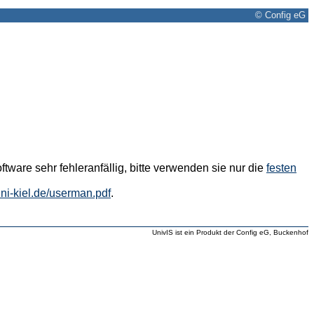
© Config eG
tware sehr fehleranfällig, bitte verwenden sie nur die
festen
.uni-kiel.de/userman.pdf
.
UnivIS ist ein Produkt der Config eG, Buckenhof