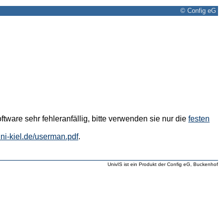
© Config eG
tware sehr fehleranfällig, bitte verwenden sie nur die
festen
.uni-kiel.de/userman.pdf
.
UnivIS ist ein Produkt der Config eG, Buckenhof