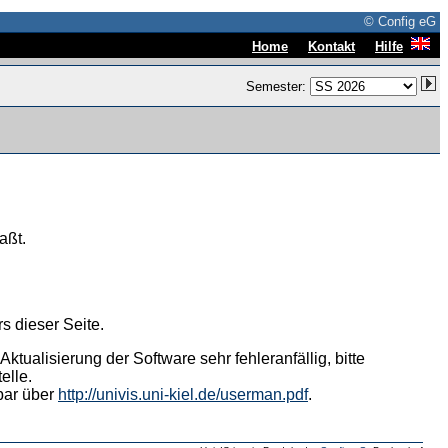
© Config eG
|
|
Home
Kontakt
Hilfe
Semester:
aßt.
s dieser Seite.
tualisierung der Software sehr fehleranfällig, bitte
elle.
hbar über
http://univis.uni-kiel.de/userman.pdf
.