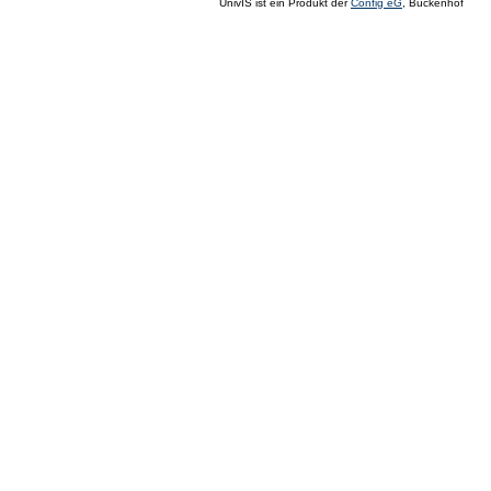
UnivIS ist ein Produkt der
Config eG
, Buckenhof