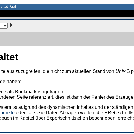
sität Kiel
altet
ite aus zuzugreifen, die nicht zum aktuellen Stand von
Univ
IS p
nde haben:
eite als Bookmark eingetragen.
anderen Seite referenziert, dies ist dann der Fehler des Erzeuger
ystem ist aufgrund des dynamischen Inhaltes und der ständigen Ak
spunkte
oder, falls Sie Daten Abfragen wollen, die PRG-Schnittst
dbuch im Kapitel über Exportschnittstellen beschrieben, erreic