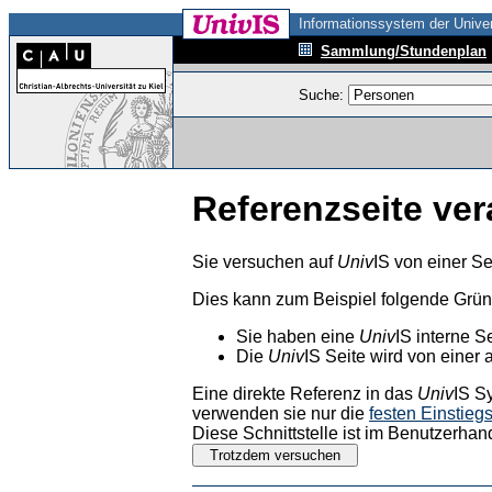
Informationssystem der Univer
Sammlung/Stundenplan
Suche:
Referenzseite ver
Sie versuchen auf
Univ
IS von einer Se
Dies kann zum Beispiel folgende Grü
Sie haben eine
Univ
IS interne S
Die
Univ
IS Seite wird von einer 
Eine direkte Referenz in das
Univ
IS S
verwenden sie nur die
festen Einstieg
Diese Schnittstelle ist im Benutzerhan