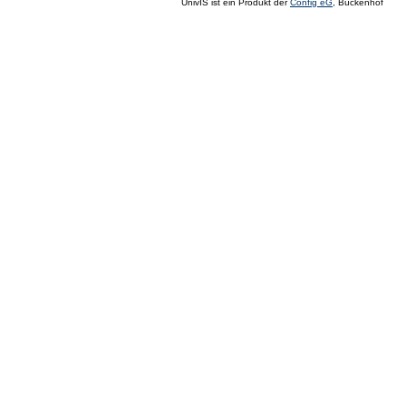
UnivIS ist ein Produkt der
Config eG
, Buckenhof