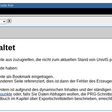
sität Kiel
altet
ite aus zuzugreifen, die nicht zum aktuellen Stand von
Univ
IS p
nde haben:
eite als Bookmark eingetragen.
anderen Seite referenziert, dies ist dann der Fehler des Erzeuger
ystem ist aufgrund des dynamischen Inhaltes und der ständigen Ak
spunkte
oder, falls Sie Daten Abfragen wollen, die PRG-Schnittst
dbuch im Kapitel über Exportschnittstellen beschrieben, erreic