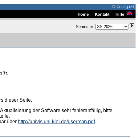
© Config eG
|
|
Home
Kontakt
Hilfe
Semester:
aßt.
s dieser Seite.
tualisierung der Software sehr fehleranfällig, bitte
elle.
hbar über
http://univis.uni-kiel.de/userman.pdf
.