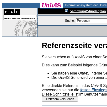
Informationssystem der Univer
Sammlung/Stundenplan
Suche:
Referenzseite ver
Sie versuchen auf
Univ
IS von einer Se
Dies kann zum Beispiel folgende Grü
Sie haben eine
Univ
IS interne S
Die
Univ
IS Seite wird von einer 
Eine direkte Referenz in das
Univ
IS S
verwenden sie nur die
festen Einstieg
Diese Schnittstelle ist im Benutzerhan