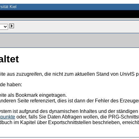
sität Kiel
altet
ite aus zuzugreifen, die nicht zum aktuellen Stand von
Univ
IS p
nde haben:
eite als Bookmark eingetragen.
anderen Seite referenziert, dies ist dann der Fehler des Erzeuger
ystem ist aufgrund des dynamischen Inhaltes und der ständigen Ak
spunkte
oder, falls Sie Daten Abfragen wollen, die PRG-Schnittst
dbuch im Kapitel über Exportschnittstellen beschrieben, erreic