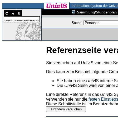
Informationssystem der Univer
Sammlung/Stundenplan
Suche:
Referenzseite ver
Sie versuchen auf
Univ
IS von einer Se
Dies kann zum Beispiel folgende Grü
Sie haben eine
Univ
IS interne S
Die
Univ
IS Seite wird von einer 
Eine direkte Referenz in das
Univ
IS S
verwenden sie nur die
festen Einstieg
Diese Schnittstelle ist im Benutzerhan