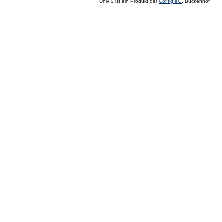
UnivIS ist ein Produkt der
Config eG
, Buckenhof