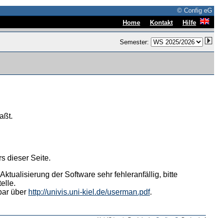
© Config eG
|
|
Home
Kontakt
Hilfe
Semester:
aßt.
s dieser Seite.
tualisierung der Software sehr fehleranfällig, bitte
elle.
hbar über
http://univis.uni-kiel.de/userman.pdf
.