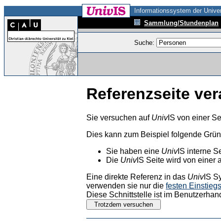
Informationssystem der Univer
Sammlung/Stundenplan
Suche:
Referenzseite ver
Sie versuchen auf
Univ
IS von einer Se
Dies kann zum Beispiel folgende Grü
Sie haben eine
Univ
IS interne S
Die
Univ
IS Seite wird von einer 
Eine direkte Referenz in das
Univ
IS S
verwenden sie nur die
festen Einstieg
Diese Schnittstelle ist im Benutzerhan