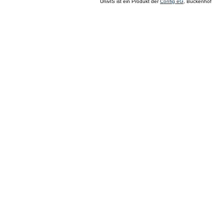
UnivIS ist ein Produkt der
Config eG
, Buckenhof