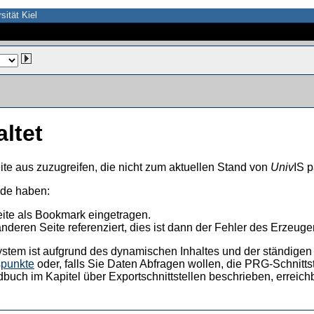
sität Kiel
altet
ite aus zuzugreifen, die nicht zum aktuellen Stand von
Univ
IS p
nde haben:
eite als Bookmark eingetragen.
anderen Seite referenziert, dies ist dann der Fehler des Erzeuger
ystem ist aufgrund des dynamischen Inhaltes und der ständigen Ak
spunkte
oder, falls Sie Daten Abfragen wollen, die PRG-Schnittst
dbuch im Kapitel über Exportschnittstellen beschrieben, erreic