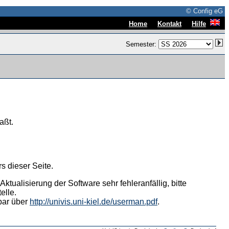
© Config eG
|
|
Home
Kontakt
Hilfe
Semester:
aßt.
s dieser Seite.
tualisierung der Software sehr fehleranfällig, bitte
elle.
hbar über
http://univis.uni-kiel.de/userman.pdf
.