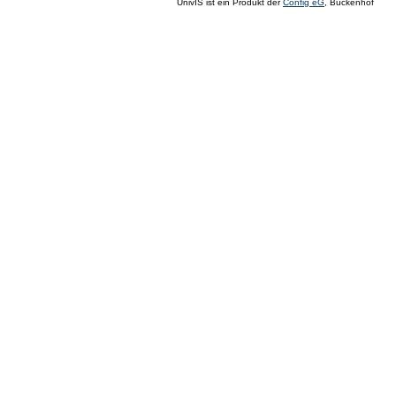
UnivIS ist ein Produkt der
Config eG
, Buckenhof