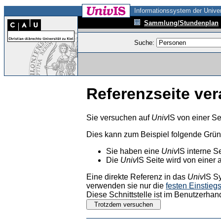
Informationssystem der Univer
Sammlung/Stundenplan
Suche:
Referenzseite ver
Sie versuchen auf
Univ
IS von einer Se
Dies kann zum Beispiel folgende Grü
Sie haben eine
Univ
IS interne S
Die
Univ
IS Seite wird von einer 
Eine direkte Referenz in das
Univ
IS S
verwenden sie nur die
festen Einstieg
Diese Schnittstelle ist im Benutzerhan