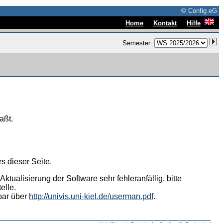
© Config eG
|
|
Home
Kontakt
Hilfe
Semester:
aßt.
s dieser Seite.
tualisierung der Software sehr fehleranfällig, bitte
elle.
hbar über
http://univis.uni-kiel.de/userman.pdf
.