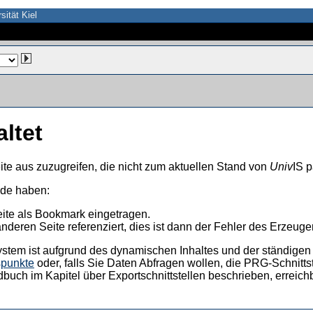
sität Kiel
altet
ite aus zuzugreifen, die nicht zum aktuellen Stand von
Univ
IS p
nde haben:
eite als Bookmark eingetragen.
anderen Seite referenziert, dies ist dann der Fehler des Erzeuger
ystem ist aufgrund des dynamischen Inhaltes und der ständigen Ak
spunkte
oder, falls Sie Daten Abfragen wollen, die PRG-Schnittst
dbuch im Kapitel über Exportschnittstellen beschrieben, erreic