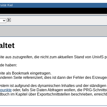
sität Kiel
altet
ite aus zuzugreifen, die nicht zum aktuellen Stand von
Univ
IS p
nde haben:
eite als Bookmark eingetragen.
anderen Seite referenziert, dies ist dann der Fehler des Erzeuger
ystem ist aufgrund des dynamischen Inhaltes und der ständigen Ak
spunkte
oder, falls Sie Daten Abfragen wollen, die PRG-Schnittst
dbuch im Kapitel über Exportschnittstellen beschrieben, erreic