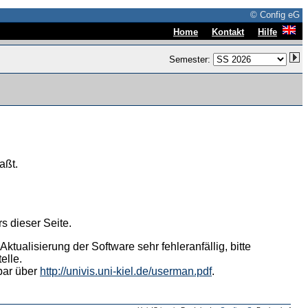
© Config eG
|
|
Home
Kontakt
Hilfe
Semester:
aßt.
s dieser Seite.
tualisierung der Software sehr fehleranfällig, bitte
elle.
hbar über
http://univis.uni-kiel.de/userman.pdf
.