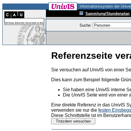
Informationssystem der Univer
Sammlung/Stundenplan
Suche:
Referenzseite ver
Sie versuchen auf
Univ
IS von einer Se
Dies kann zum Beispiel folgende Grü
Sie haben eine
Univ
IS interne S
Die
Univ
IS Seite wird von einer 
Eine direkte Referenz in das
Univ
IS S
verwenden sie nur die
festen Einstieg
Diese Schnittstelle ist im Benutzerhan