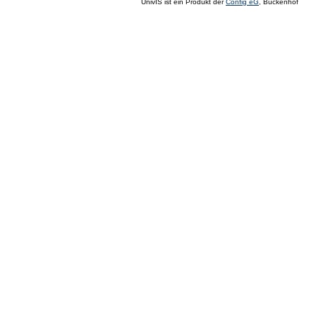
UnivIS ist ein Produkt der
Config eG
, Buckenhof