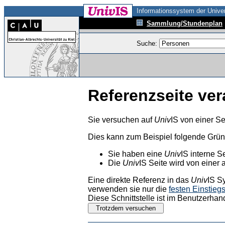
Informationssystem der Univer
Sammlung/Stundenplan
Suche:
Referenzseite ver
Sie versuchen auf
Univ
IS von einer Se
Dies kann zum Beispiel folgende Grü
Sie haben eine
Univ
IS interne S
Die
Univ
IS Seite wird von einer 
Eine direkte Referenz in das
Univ
IS S
verwenden sie nur die
festen Einstieg
Diese Schnittstelle ist im Benutzerhan