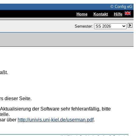
© Config eG
|
|
Home
Kontakt
Hilfe
Semester:
aßt.
s dieser Seite.
tualisierung der Software sehr fehleranfällig, bitte
elle.
hbar über
http://univis.uni-kiel.de/userman.pdf
.