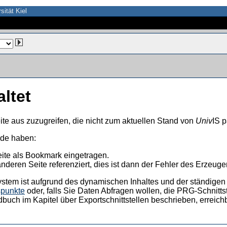
sität Kiel
altet
ite aus zuzugreifen, die nicht zum aktuellen Stand von
Univ
IS p
nde haben:
eite als Bookmark eingetragen.
anderen Seite referenziert, dies ist dann der Fehler des Erzeuger
ystem ist aufgrund des dynamischen Inhaltes und der ständigen Ak
spunkte
oder, falls Sie Daten Abfragen wollen, die PRG-Schnittst
dbuch im Kapitel über Exportschnittstellen beschrieben, erreic