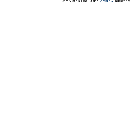
UnivIS ist ein Produkt der
Config eG
, Buckenhof