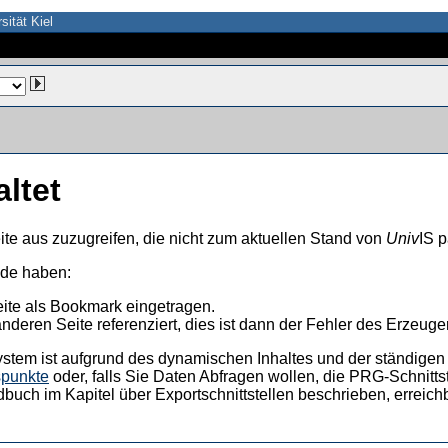
sität Kiel
altet
ite aus zuzugreifen, die nicht zum aktuellen Stand von
Univ
IS p
nde haben:
eite als Bookmark eingetragen.
anderen Seite referenziert, dies ist dann der Fehler des Erzeuger
ystem ist aufgrund des dynamischen Inhaltes und der ständigen Ak
spunkte
oder, falls Sie Daten Abfragen wollen, die PRG-Schnittst
dbuch im Kapitel über Exportschnittstellen beschrieben, erreic