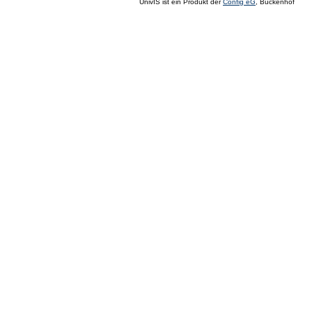
UnivIS ist ein Produkt der
Config eG
, Buckenhof