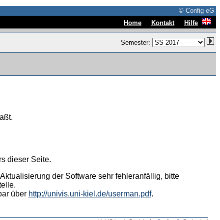
© Config eG
|
|
Home
Kontakt
Hilfe
Semester:
aßt.
s dieser Seite.
tualisierung der Software sehr fehleranfällig, bitte
elle.
hbar über
http://univis.uni-kiel.de/userman.pdf
.