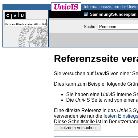
Informationssystem der Univer
Sammlung/Stundenplan
Suche:
Referenzseite ver
Sie versuchen auf
Univ
IS von einer Se
Dies kann zum Beispiel folgende Grü
Sie haben eine
Univ
IS interne S
Die
Univ
IS Seite wird von einer 
Eine direkte Referenz in das
Univ
IS S
verwenden sie nur die
festen Einstieg
Diese Schnittstelle ist im Benutzerhan