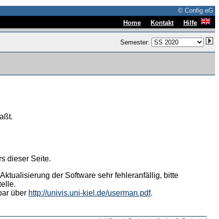
© Config eG
|
|
Home
Kontakt
Hilfe
Semester:
aßt.
s dieser Seite.
tualisierung der Software sehr fehleranfällig, bitte
elle.
hbar über
http://univis.uni-kiel.de/userman.pdf
.