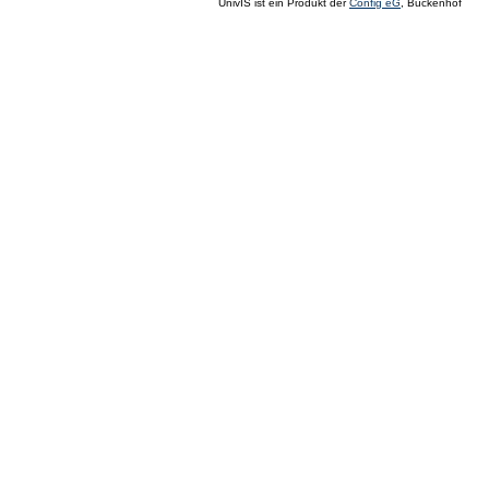
UnivIS ist ein Produkt der
Config eG
, Buckenhof