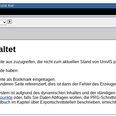
sität Kiel
altet
ite aus zuzugreifen, die nicht zum aktuellen Stand von
Univ
IS p
nde haben:
eite als Bookmark eingetragen.
anderen Seite referenziert, dies ist dann der Fehler des Erzeuger
ystem ist aufgrund des dynamischen Inhaltes und der ständigen Ak
spunkte
oder, falls Sie Daten Abfragen wollen, die PRG-Schnittst
dbuch im Kapitel über Exportschnittstellen beschrieben, erreic