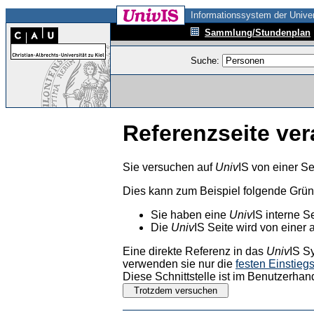
Informationssystem der Univer
Sammlung/Stundenplan
Suche:
Referenzseite ver
Sie versuchen auf
Univ
IS von einer Se
Dies kann zum Beispiel folgende Grü
Sie haben eine
Univ
IS interne S
Die
Univ
IS Seite wird von einer 
Eine direkte Referenz in das
Univ
IS S
verwenden sie nur die
festen Einstieg
Diese Schnittstelle ist im Benutzerhan