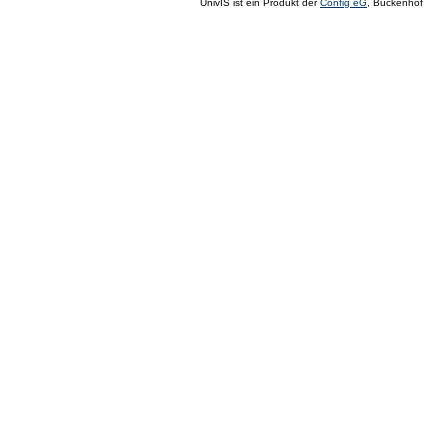
UnivIS ist ein Produkt der
Config eG
, Buckenhof