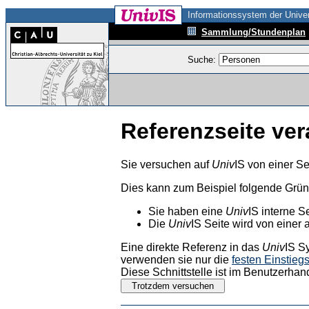
Informationssystem der Univer
Sammlung/Stundenplan
Suche:
Referenzseite ver
Sie versuchen auf
Univ
IS von einer Se
Dies kann zum Beispiel folgende Grü
Sie haben eine
Univ
IS interne S
Die
Univ
IS Seite wird von einer 
Eine direkte Referenz in das
Univ
IS S
verwenden sie nur die
festen Einstieg
Diese Schnittstelle ist im Benutzerhan