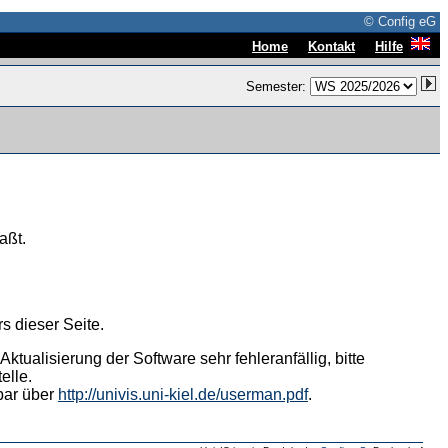
© Config eG
|
|
Home
Kontakt
Hilfe
Semester:
aßt.
s dieser Seite.
tualisierung der Software sehr fehleranfällig, bitte
elle.
hbar über
http://univis.uni-kiel.de/userman.pdf
.