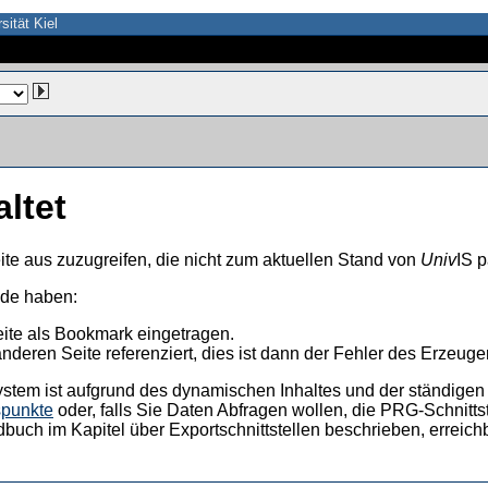
sität Kiel
altet
ite aus zuzugreifen, die nicht zum aktuellen Stand von
Univ
IS p
nde haben:
eite als Bookmark eingetragen.
anderen Seite referenziert, dies ist dann der Fehler des Erzeuger
ystem ist aufgrund des dynamischen Inhaltes und der ständigen Ak
spunkte
oder, falls Sie Daten Abfragen wollen, die PRG-Schnittst
dbuch im Kapitel über Exportschnittstellen beschrieben, erreic